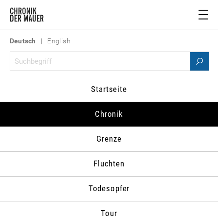
Deutsch
|
English
Chronik 1979
Startseite
978
1979
1980
1981
1982
1983
1
Chronik
Grenze
Zum Datum springen
Fluchten
Todesopfer
Tour