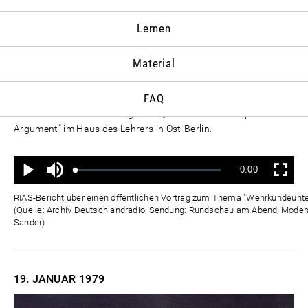
JANUAR
Lernen
17. JANUAR
1979
Material
Der wehrpolitische Unterricht stoße auf zunehmendes
Interesse der Schüler. Das berichtet Oberstleutnant Liebusch
FAQ
von der Militärpolitischen Hochschule „Wilhelm Pieck" im
Rahmen der Veranstaltungsreihe „Das aktuelle wehrpolitische
Argument" im Haus des Lehrers in Ost-Berlin.
Ton
Verbleibende
-0:00
aus
Geladen
:
Status
:
Wiedergabe
Vollbild
0%
0%
Zeit
RIAS-Bericht über einen öffentlichen Vortrag zum Thema "Wehrkundeunterr
(Quelle: Archiv Deutschlandradio, Sendung: Rundschau am Abend, Moderat
Sander)
19. JANUAR
1979