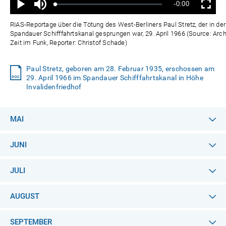
Verbleibende
-0:00
aus
Geladen
:
Status
:
Wiedergabe
Vollbild
0%
0%
Zeit
RIAS-Reportage über die Tötung des West-Berliners Paul Stretz, der in d
Spandauer Schifffahrtskanal gesprungen war, 29. April 1966 (Source: Arc
Zeit im Funk, Reporter: Christof Schade)
Paul Stretz, geboren am 28. Februar 1935, erschossen am
29. April 1966 im Spandauer Schifffahrtskanal in Höhe
Invalidenfriedhof
MAI
JUNI
JULI
AUGUST
SEPTEMBER