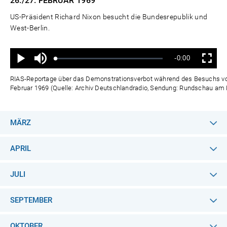
26./27. FEBRUAR
1969
US-Präsident Richard Nixon besucht die Bundesrepublik und
West-Berlin.
Ton
Verbleibende
-0:00
aus
Geladen
:
Status
:
Wiedergabe
Vollbild
0%
0%
Zeit
RIAS-Reportage über das Demonstrationsverbot während des Besuchs von
Februar 1969 (Quelle: Archiv Deutschlandradio, Sendung: Rundschau am M
MÄRZ
APRIL
JULI
SEPTEMBER
OKTOBER