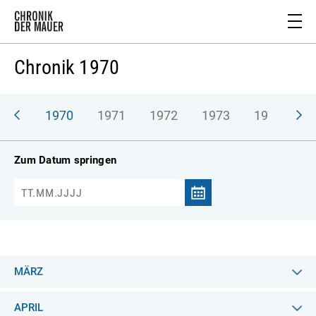
Chronik 1970
969
1970
1971
1972
1973
1974
1
Zum Datum springen
MÄRZ
APRIL