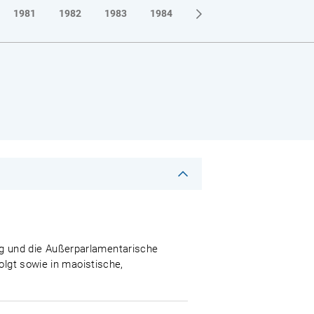
1981
1982
1983
1984
1985
1986
1987
g und die Außerparlamentarische
olgt sowie in maoistische,