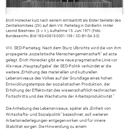
Erich Honecker kurz nach seinem Amtsantritt als Erster Sekretär des
Zentralkomitees (ZK) auf dem VIII. Parteitag in Ost-Berlin. Hinter
Leonid Breshnew (3. v. li.), Aufnahme 15. Juni 1971 (Foto:
Bundesarchiv, Bild 183-K0615-0001-109 / CC-BY-SA 3.0)
VIII. SED-Parteitag: Nach dem Sturz Ulbrichts wird die von ihm
propagierte „sozialistische Menschengemeinschaft" ad acta
gelegt. Erich Honecker gibt eine neue pragmatische Linie vor:
Als neue „Hauptaufgabe" der SED-Politik verkündet er die
weitere „Erhöhung des materiellen und kulturellen
Lebensniveaus des Volkes auf der Grundlage eines hohen
Entwicklungstempos der sozialistischen Produktion, der
Erhöhung der Effektivität des wissenschaftlich-technischen
Fortschritts und des Wachstums der Arbeitsproduktivität."
Die Anhebung des Lebensniveaus, später als „Einheit von
Wirtschafts- und Sozialpolitik" bezeichnet, soll weiteren
Arbeitsniederlegungen entgegenwirken und für innere
Stabilität sorgen. Die Hinwendung zu einem