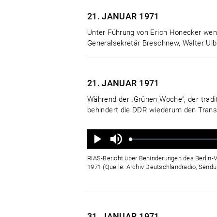
21. JANUAR
1971
Unter Führung von Erich Honecker wend
Generalsekretär Breschnew, Walter Ulbri
21. JANUAR
1971
Während der „Grünen Woche", der tradi
behindert die DDR wiederum den Transit
Ton
aus
Geladen
:
Status
:
Wiedergabe
0%
0%
RIAS-Bericht über Behinderungen des Berlin-
1971 (Quelle: Archiv Deutschlandradio, Sen
31. JANUAR
1971