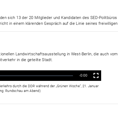
en sich 13 der 20 Mitglieder und Kandidaten des SED-Politbüros 
cht in einem klärenden Gespräch auf die Linie seines freiwilligen 
tionellen Landwirtschaftsausstellung in West-Berlin, die auch vo
verkehr in die geteilte Stadt.
Verbleibende
-0:00
Vollbild
Zeit
Verkehrs durch die DDR während der „Grünen Woche", 21. Januar
dung: Rundschau am Abend)