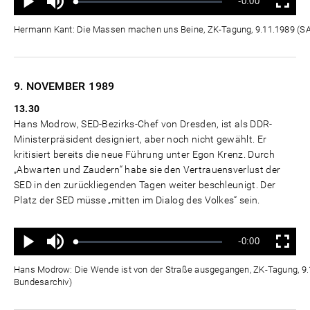
Verbleibende
-0:00
aus
Geladen
:
Status
:
Wiedergabe
Vollbild
0%
0%
Zeit
Hermann Kant: Die Massen machen uns Beine, ZK-Tagung, 9.11.1989 (
9. NOVEMBER
1989
13.30
Hans Modrow, SED-Bezirks-Chef von Dresden, ist als DDR-
Ministerpräsident designiert, aber noch nicht gewählt. Er
kritisiert bereits die neue Führung unter Egon Krenz. Durch
„Abwarten und Zaudern“ habe sie den Vertrauensverlust der
SED in den zurückliegenden Tagen weiter beschleunigt. Der
Platz der SED müsse „mitten im Dialog des Volkes“ sein.
Ton
Verbleibende
-0:00
aus
Geladen
:
Status
:
Wiedergabe
Vollbild
0%
0%
Zeit
Hans Modrow: Die Wende ist von der Straße ausgegangen, ZK-Tagung, 9
Bundesarchiv)