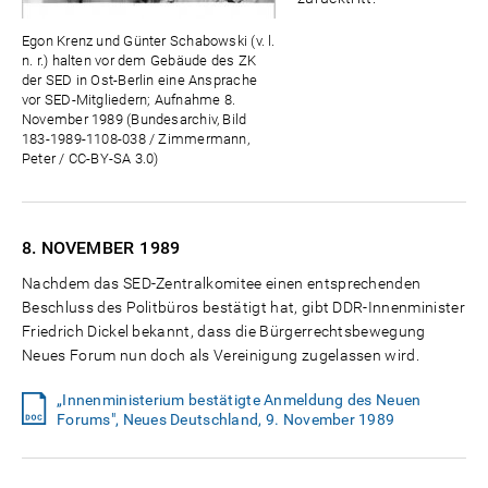
Egon Krenz und Günter Schabowski (v. l.
n. r.) halten vor dem Gebäude des ZK
der SED in Ost-Berlin eine Ansprache
vor SED-Mitgliedern; Aufnahme 8.
November 1989 (Bundesarchiv, Bild
183-1989-1108-038 / Zimmermann,
Peter / CC-BY-SA 3.0)
8. NOVEMBER
1989
Nachdem das SED-Zentralkomitee einen entsprechenden
Beschluss des Politbüros bestätigt hat, gibt DDR-Innenminister
Friedrich Dickel bekannt, dass die Bürgerrechtsbewegung
Neues Forum nun doch als Vereinigung zugelassen wird.
„Innenministerium bestätigte Anmeldung des Neuen
Forums", Neues Deutschland, 9. November 1989