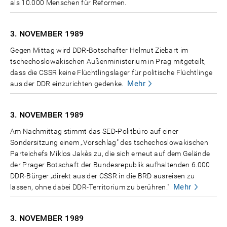
als 10.000 Menschen für Reformen.
3. NOVEMBER
1989
Gegen Mittag wird DDR-Botschafter Helmut Ziebart im
tschechoslowakischen Außenministerium in Prag mitgeteilt,
dass die CSSR keine Flüchtlingslager für politische Flüchtlinge
Mehr
aus der DDR einzurichten gedenke.
3. NOVEMBER
1989
Am Nachmittag stimmt das SED-Politbüro auf einer
Sondersitzung einem „Vorschlag" des tschechoslowakischen
Parteichefs Miklos Jakès zu, die sich erneut auf dem Gelände
der Prager Botschaft der Bundesrepublik aufhaltenden 6.000
DDR-Bürger „direkt aus der CSSR in die BRD ausreisen zu
Mehr
lassen, ohne dabei DDR-Territorium zu berühren."
3. NOVEMBER
1989