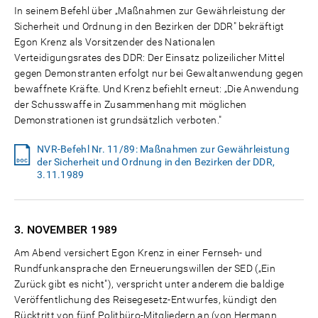
In seinem Befehl über „Maßnahmen zur Gewährleistung der
Sicherheit und Ordnung in den Bezirken der DDR" bekräftigt
Egon Krenz als Vorsitzender des Nationalen
Verteidigungsrates des DDR: Der Einsatz polizeilicher Mittel
gegen Demonstranten erfolgt nur bei Gewaltanwendung gegen
bewaffnete Kräfte. Und Krenz befiehlt erneut: „Die Anwendung
der Schusswaffe in Zusammenhang mit möglichen
Demonstrationen ist grundsätzlich verboten."
NVR-Befehl Nr. 11/89: Maßnahmen zur Gewährleistung
der Sicherheit und Ordnung in den Bezirken der DDR,
3.11.1989
3. NOVEMBER
1989
Am Abend versichert Egon Krenz in einer Fernseh- und
Rundfunkansprache den Erneuerungswillen der SED („Ein
Zurück gibt es nicht"), verspricht unter anderem die baldige
Veröffentlichung des Reisegesetz-Entwurfes, kündigt den
Rücktritt von fünf Politbüro-Mitgliedern an (von Hermann