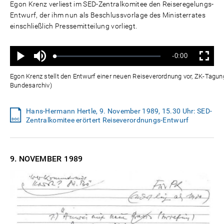
Egon Krenz verliest im SED-Zentralkomitee den Reiseregelungs-
Entwurf, der ihm nun als Beschlussvorlage des Ministerrates
einschließlich Pressemitteilung vorliegt.
Ton
Verbleibende
-0:00
aus
Geladen
:
Status
:
Wiedergabe
Vollbild
0%
0%
Zeit
Egon Krenz stellt den Entwurf einer neuen Reiseverordnung vor, ZK-Tagu
Bundesarchiv)
Hans-Hermann Hertle, 9. November 1989, 15.30 Uhr: SED-
Zentralkomitee erörtert Reiseverordnungs-Entwurf
9. NOVEMBER
1989