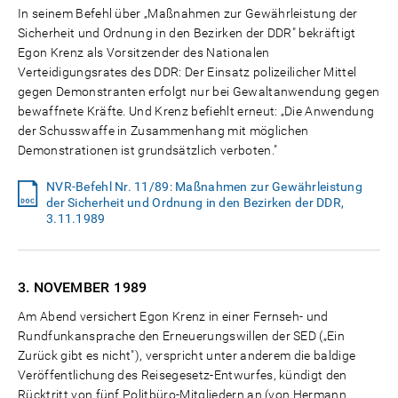
In seinem Befehl über „Maßnahmen zur Gewährleistung der
Sicherheit und Ordnung in den Bezirken der DDR" bekräftigt
Egon Krenz als Vorsitzender des Nationalen
Verteidigungsrates des DDR: Der Einsatz polizeilicher Mittel
gegen Demonstranten erfolgt nur bei Gewaltanwendung gegen
bewaffnete Kräfte. Und Krenz befiehlt erneut: „Die Anwendung
der Schusswaffe in Zusammenhang mit möglichen
Demonstrationen ist grundsätzlich verboten."
NVR-Befehl Nr. 11/89: Maßnahmen zur Gewährleistung
der Sicherheit und Ordnung in den Bezirken der DDR,
3.11.1989
3. NOVEMBER
1989
Am Abend versichert Egon Krenz in einer Fernseh- und
Rundfunkansprache den Erneuerungswillen der SED („Ein
Zurück gibt es nicht"), verspricht unter anderem die baldige
Veröffentlichung des Reisegesetz-Entwurfes, kündigt den
Rücktritt von fünf Politbüro-Mitgliedern an (von Hermann