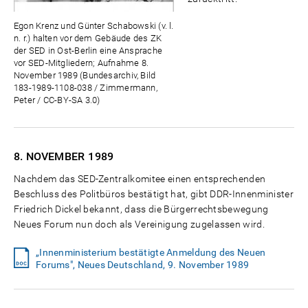
Egon Krenz und Günter Schabowski (v. l.
n. r.) halten vor dem Gebäude des ZK
der SED in Ost-Berlin eine Ansprache
vor SED-Mitgliedern; Aufnahme 8.
November 1989 (Bundesarchiv, Bild
183-1989-1108-038 / Zimmermann,
Peter / CC-BY-SA 3.0)
8. NOVEMBER
1989
Nachdem das SED-Zentralkomitee einen entsprechenden
Beschluss des Politbüros bestätigt hat, gibt DDR-Innenminister
Friedrich Dickel bekannt, dass die Bürgerrechtsbewegung
Neues Forum nun doch als Vereinigung zugelassen wird.
„Innenministerium bestätigte Anmeldung des Neuen
Forums", Neues Deutschland, 9. November 1989