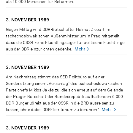
als 10.000 Menschen für Reformen.
3. NOVEMBER
1989
Gegen Mittag wird DDR-Botschafter Helmut Ziebart im
tschechoslowakischen Außenministerium in Prag mitgeteilt,
dass die CSSR keine Flüchtlingslager für politische Flüchtlinge
Mehr
aus der DDR einzurichten gedenke.
3. NOVEMBER
1989
Am Nachmittag stimmt das SED-Politbüro auf einer
Sondersitzung einem „Vorschlag" des tschechoslowakischen
Parteichefs Miklos Jakès zu, die sich erneut auf dem Gelände
der Prager Botschaft der Bundesrepublik aufhaltenden 6.000
DDR-Bürger „direkt aus der CSSR in die BRD ausreisen zu
Mehr
lassen, ohne dabei DDR-Territorium zu berühren."
3. NOVEMBER
1989