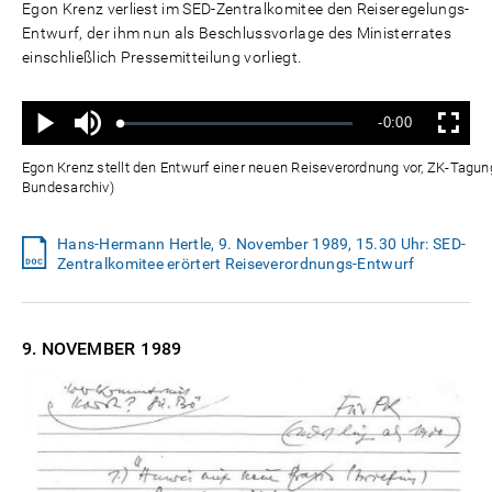
Egon Krenz verliest im SED-Zentralkomitee den Reiseregelungs-
Entwurf, der ihm nun als Beschlussvorlage des Ministerrates
einschließlich Pressemitteilung vorliegt.
Ton
Verbleibende
-0:00
aus
Geladen
:
Status
:
Wiedergabe
Vollbild
0%
0%
Zeit
Egon Krenz stellt den Entwurf einer neuen Reiseverordnung vor, ZK-Tagu
Bundesarchiv)
Hans-Hermann Hertle, 9. November 1989, 15.30 Uhr: SED-
Zentralkomitee erörtert Reiseverordnungs-Entwurf
9. NOVEMBER
1989