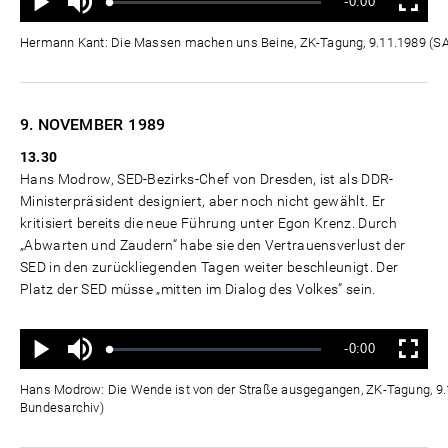
Verbleibende
-0:00
aus
Geladen
:
Status
:
Wiedergabe
Vollbild
0%
0%
Zeit
Hermann Kant: Die Massen machen uns Beine, ZK-Tagung, 9.11.1989 (
9. NOVEMBER
1989
13.30
Hans Modrow, SED-Bezirks-Chef von Dresden, ist als DDR-
Ministerpräsident designiert, aber noch nicht gewählt. Er
kritisiert bereits die neue Führung unter Egon Krenz. Durch
„Abwarten und Zaudern“ habe sie den Vertrauensverlust der
SED in den zurückliegenden Tagen weiter beschleunigt. Der
Platz der SED müsse „mitten im Dialog des Volkes“ sein.
Ton
Verbleibende
-0:00
aus
Geladen
:
Status
:
Wiedergabe
Vollbild
0%
0%
Zeit
Hans Modrow: Die Wende ist von der Straße ausgegangen, ZK-Tagung, 9
Bundesarchiv)