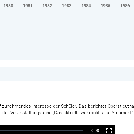
1980
1981
1982
1983
1984
1985
1986
f zunehmendes Interesse der Schüler. Das berichtet Oberstleutnan
der Veranstaltungsreihe „Das aktuelle wehrpolitische Argument" 
Verbleibende
-0:00
Vollbild