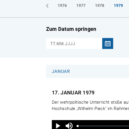
1973
1974
1975
1976
1977
1978
1979
Zum Datum springen
JANUAR
17. JANUAR
1979
Der wehrpolitische Unterricht stoße au
Hochschule „Wilhelm Pieck" im Rahmen 
Ton
aus
Geladen
:
Status
:
Wiedergabe