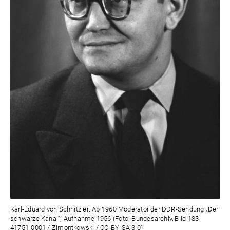
Karl-Eduard von Schnitzler: Ab 1960 Moderator der DDR-Sendung „Der
schwarze Kanal“; Aufnahme 1956 (Foto: Bundesarchiv, Bild 183-
41751-0001 / Zimontkowski / CC-BY-SA 3.0)