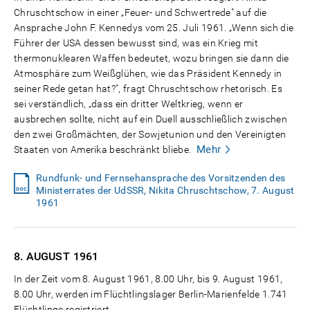
Chruschtschow in einer „Feuer- und Schwertrede" auf die
Ansprache John F. Kennedys vom 25. Juli 1961. „Wenn sich die
Führer der USA dessen bewusst sind, was ein Krieg mit
thermonuklearen Waffen bedeutet, wozu bringen sie dann die
Atmosphäre zum Weißglühen, wie das Präsident Kennedy in
seiner Rede getan hat?", fragt Chruschtschow rhetorisch. Es
sei verständlich, „dass ein dritter Weltkrieg, wenn er
ausbrechen sollte, nicht auf ein Duell ausschließlich zwischen
den zwei Großmächten, der Sowjetunion und den Vereinigten
Mehr
Staaten von Amerika beschränkt bliebe.
Rundfunk- und Fernsehansprache des Vorsitzenden des
Ministerrates der UdSSR, Nikita Chruschtschow, 7. August
1961
8. AUGUST
1961
In der Zeit vom 8. August 1961, 8.00 Uhr, bis 9. August 1961,
8.00 Uhr, werden im Flüchtlingslager Berlin-Marienfelde 1.741
Flüchtlinge registriert.