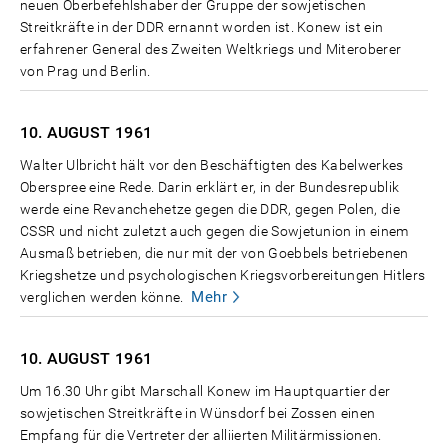
neuen Oberbefehlshaber der Gruppe der sowjetischen
Streitkräfte in der DDR ernannt worden ist. Konew ist ein
erfahrener General des Zweiten Weltkriegs und Miteroberer
von Prag und Berlin.
10. AUGUST
1961
Walter Ulbricht hält vor den Beschäftigten des Kabelwerkes
Oberspree eine Rede. Darin erklärt er, in der Bundesrepublik
werde eine Revanchehetze gegen die DDR, gegen Polen, die
CSSR und nicht zuletzt auch gegen die Sowjetunion in einem
Ausmaß betrieben, die nur mit der von Goebbels betriebenen
Kriegshetze und psychologischen Kriegsvorbereitungen Hitlers
Mehr
verglichen werden könne.
10. AUGUST
1961
Um 16.30 Uhr gibt Marschall Konew im Hauptquartier der
sowjetischen Streitkräfte in Wünsdorf bei Zossen einen
Empfang für die Vertreter der alliierten Militärmissionen.