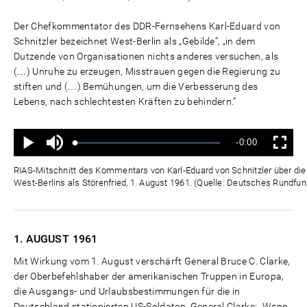
Der Chefkommentator des DDR-Fernsehens Karl-Eduard von
Schnitzler bezeichnet West-Berlin als „Gebilde“, „in dem
Dutzende von Organisationen nichts anderes versuchen, als
(…) Unruhe zu erzeugen, Misstrauen gegen die Regierung zu
stiften und (…) Bemühungen, um die Verbesserung des
Lebens, nach schlechtesten Kräften zu behindern.“
Ton
Verbleibende
-0:00
aus
Geladen
:
Status
:
Wiedergabe
Vollbild
0%
0%
Zeit
RIAS-Mitschnitt des Kommentars von Karl-Eduard von Schnitzler über die "
West-Berlins als Störenfried, 1. August 1961. (Quelle: Deutsches Rundfun
1. AUGUST
1961
Mit Wirkung vom 1. August verschärft General Bruce C. Clarke,
der Oberbefehlshaber der amerikanischen Truppen in Europa,
die Ausgangs- und Urlaubsbestimmungen für die in
Deutschland stationierten US-Soldaten. General Clarke: „Wenn