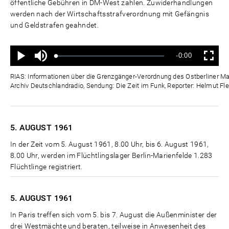
öffentliche Gebühren in DM-West zahlen. Zuwiderhandlungen
werden nach der Wirtschaftsstrafverordnung mit Gefängnis
und Geldstrafen geahndet.
Ton
Verbleibende
-0:00
aus
Geladen
:
Status
:
Wiedergabe
Vollbild
0%
0%
Zeit
RIAS: Informationen über die Grenzgänger-Verordnung des Ostberliner Mag
Archiv Deutschlandradio, Sendung: Die Zeit im Funk, Reporter: Helmut Fle
5. AUGUST
1961
In der Zeit vom 5. August 1961, 8.00 Uhr, bis 6. August 1961,
8.00 Uhr, werden im Flüchtlingslager Berlin-Marienfelde 1.283
Flüchtlinge registriert.
5. AUGUST
1961
In Paris treffen sich vom 5. bis 7. August die Außenminister der
drei Westmächte und beraten, teilweise in Anwesenheit des