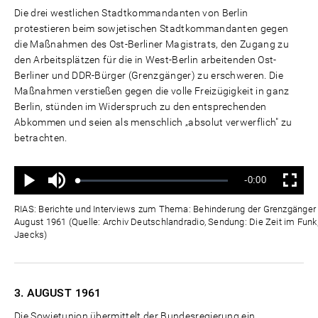
Die drei westlichen Stadtkommandanten von Berlin
protestieren beim sowjetischen Stadtkommandanten gegen
die Maßnahmen des Ost-Berliner Magistrats, den Zugang zu
den Arbeitsplätzen für die in West-Berlin arbeitenden Ost-
Berliner und DDR-Bürger (Grenzgänger) zu erschweren. Die
Maßnahmen verstießen gegen die volle Freizügigkeit in ganz
Berlin, stünden im Widerspruch zu den entsprechenden
Abkommen und seien als menschlich „absolut verwerflich" zu
betrachten.
Ton
Verbleibende
-0:00
aus
Geladen
:
Status
:
Wiedergabe
Vollbild
0%
0%
Zeit
RIAS: Berichte und Interviews zum Thema: Behinderung der Grenzgänger d
August 1961 (Quelle: Archiv Deutschlandradio, Sendung: Die Zeit im Funk,
Jaecks)
3. AUGUST
1961
Die Sowjetunion übermittelt der Bundesregierung ein