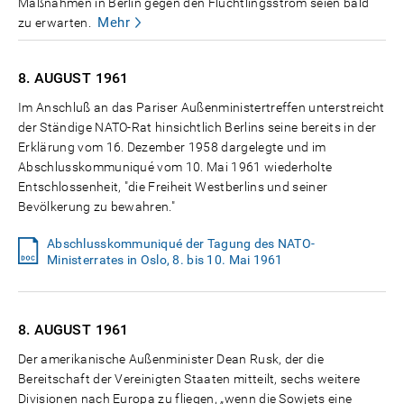
Maßnahmen in Berlin gegen den Flüchtlingsstrom seien bald
Mehr
zu erwarten.
8. AUGUST
1961
Im Anschluß an das Pariser Außenministertreffen unterstreicht
der Ständige NATO-Rat hinsichtlich Berlins seine bereits in der
Erklärung vom 16. Dezember 1958 dargelegte und im
Abschlusskommuniqué vom 10. Mai 1961 wiederholte
Entschlossenheit, "die Freiheit Westberlins und seiner
Bevölkerung zu bewahren."
Abschlusskommuniqué der Tagung des NATO-
Ministerrates in Oslo, 8. bis 10. Mai 1961
8. AUGUST
1961
Der amerikanische Außenminister Dean Rusk, der die
Bereitschaft der Vereinigten Staaten mitteilt, sechs weitere
Divisionen nach Europa zu fliegen, „wenn die Sowjets eine