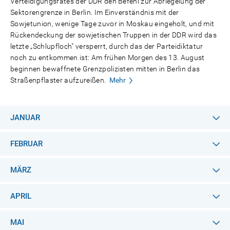
Verteidigungsrates der DDR den Befehl zur Abriegelung der
Sektorengrenze in Berlin. Im Einverständnis mit der
Sowjetunion, wenige Tage zuvor in Moskau eingeholt, und mit
Rückendeckung der sowjetischen Truppen in der DDR wird das
letzte „Schlupfloch" versperrt, durch das der Parteidiktatur
noch zu entkommen ist: Am frühen Morgen des 13. August
beginnen bewaffnete Grenzpolizisten mitten in Berlin das
Straßenpflaster aufzureißen.
Mehr
JANUAR
FEBRUAR
MÄRZ
APRIL
MAI