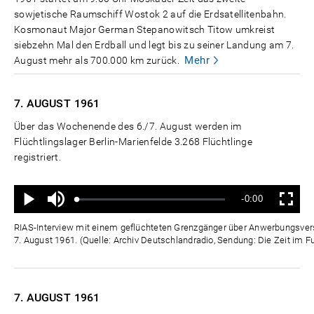
sowjetische Raumschiff Wostok 2 auf die Erdsatellitenbahn.
Kosmonaut Major German Stepanowitsch Titow umkreist
siebzehn Mal den Erdball und legt bis zu seiner Landung am 7.
Mehr
August mehr als 700.000 km zurück.
7. AUGUST
1961
Über das Wochenende des 6./7. August werden im
Flüchtlingslager Berlin-Marienfelde 3.268 Flüchtlinge
registriert.
Ton
Verbleibende
-0:00
aus
Geladen
:
Status
:
Wiedergabe
Vollbild
0%
0%
Zeit
RIAS-Interview mit einem geflüchteten Grenzgänger über Anwerbungsver
7. August 1961. (Quelle: Archiv Deutschlandradio, Sendung: Die Zeit im F
7. AUGUST
1961