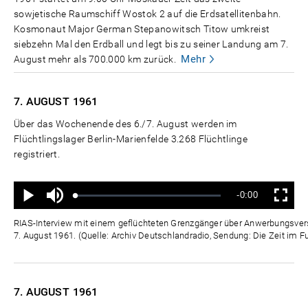
sowjetische Raumschiff Wostok 2 auf die Erdsatellitenbahn.
Kosmonaut Major German Stepanowitsch Titow umkreist
siebzehn Mal den Erdball und legt bis zu seiner Landung am 7.
Mehr
August mehr als 700.000 km zurück.
7. AUGUST
1961
Über das Wochenende des 6./7. August werden im
Flüchtlingslager Berlin-Marienfelde 3.268 Flüchtlinge
registriert.
Ton
Verbleibende
-0:00
aus
Geladen
:
Status
:
Wiedergabe
Vollbild
0%
0%
Zeit
RIAS-Interview mit einem geflüchteten Grenzgänger über Anwerbungsver
7. August 1961. (Quelle: Archiv Deutschlandradio, Sendung: Die Zeit im F
7. AUGUST
1961