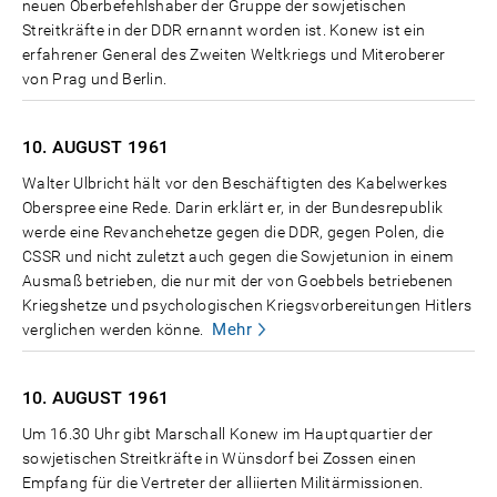
neuen Oberbefehlshaber der Gruppe der sowjetischen
Streitkräfte in der DDR ernannt worden ist. Konew ist ein
erfahrener General des Zweiten Weltkriegs und Miteroberer
von Prag und Berlin.
10. AUGUST
1961
Walter Ulbricht hält vor den Beschäftigten des Kabelwerkes
Oberspree eine Rede. Darin erklärt er, in der Bundesrepublik
werde eine Revanchehetze gegen die DDR, gegen Polen, die
CSSR und nicht zuletzt auch gegen die Sowjetunion in einem
Ausmaß betrieben, die nur mit der von Goebbels betriebenen
Kriegshetze und psychologischen Kriegsvorbereitungen Hitlers
Mehr
verglichen werden könne.
10. AUGUST
1961
Um 16.30 Uhr gibt Marschall Konew im Hauptquartier der
sowjetischen Streitkräfte in Wünsdorf bei Zossen einen
Empfang für die Vertreter der alliierten Militärmissionen.