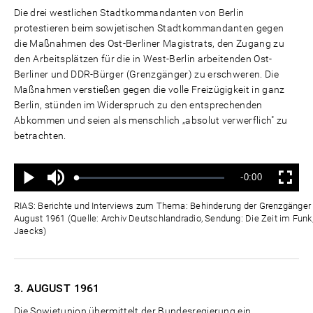
Die drei westlichen Stadtkommandanten von Berlin
protestieren beim sowjetischen Stadtkommandanten gegen
die Maßnahmen des Ost-Berliner Magistrats, den Zugang zu
den Arbeitsplätzen für die in West-Berlin arbeitenden Ost-
Berliner und DDR-Bürger (Grenzgänger) zu erschweren. Die
Maßnahmen verstießen gegen die volle Freizügigkeit in ganz
Berlin, stünden im Widerspruch zu den entsprechenden
Abkommen und seien als menschlich „absolut verwerflich" zu
betrachten.
Ton
Verbleibende
-0:00
aus
Geladen
:
Status
:
Wiedergabe
Vollbild
0%
0%
Zeit
RIAS: Berichte und Interviews zum Thema: Behinderung der Grenzgänger d
August 1961 (Quelle: Archiv Deutschlandradio, Sendung: Die Zeit im Funk,
Jaecks)
3. AUGUST
1961
Die Sowjetunion übermittelt der Bundesregierung ein