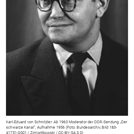
Karl-Eduard von Schnitzler: Ab 1960 Moderator der DDR-Sendung „Der
schwarze Kanal“; Aufnahme 1956 (Foto: Bundesarchiv, Bild 183-
41751-0001 / Zimontkowski / CC-BY-SA 3.0)