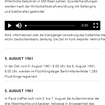
öffentliche Gebühren in DM-West zahlen. Zuwiderhandlungen
werden nach der Wirtschaftsstrafverordnung mit Gefängnis
und Geldstrafen geahndet.
Ton
Verbleibende
-0:00
aus
Geladen
:
Status
:
Wiedergabe
Vollbild
0%
0%
Zeit
RIAS: Informationen über die Grenzgänger-Verordnung des Ostberliner Mag
Archiv Deutschlandradio, Sendung: Die Zeit im Funk, Reporter: Helmut Fle
5. AUGUST
1961
In der Zeit vom 5. August 1961, 8.00 Uhr, bis 6. August 1961,
8.00 Uhr, werden im Flüchtlingslager Berlin-Marienfelde 1.283
Flüchtlinge registriert.
5. AUGUST
1961
In Paris treffen sich vom 5. bis 7. August die Außenminister der
drei Westmächte und beraten, teilweise in Anwesenheit des