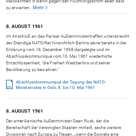
Maßnahmen in Berlin gegen den Flüchtlingsstrom seien bald
Mehr
zu erwarten.
8. AUGUST
1961
Im Anschluß an das Pariser Außenministertreffen unterstreicht
der Ständige NATO-Rat hinsichtlich Berlins seine bereits in der
Erklärung vom 16. Dezember 1958 dargelegte und im
Abschlusskommuniqué vom 10. Mai 1961 wiederholte
Entschlossenheit, "die Freiheit Westberlins und seiner
Bevölkerung zu bewahren."
Abschlusskommuniqué der Tagung des NATO-
Ministerrates in Oslo, 8. bis 10. Mai 1961
8. AUGUST
1961
Der amerikanische Außenminister Dean Rusk, der die
Bereitschaft der Vereinigten Staaten mitteilt, sechs weitere
Divisionen nach Europa zu fliegen, „wenn die Sowjets eine