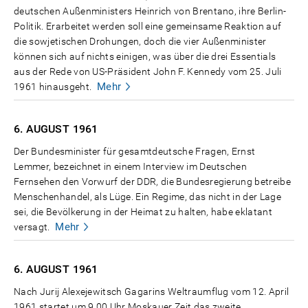
deutschen Außenministers Heinrich von Brentano, ihre Berlin-
Politik. Erarbeitet werden soll eine gemeinsame Reaktion auf
die sowjetischen Drohungen, doch die vier Außenminister
können sich auf nichts einigen, was über die drei Essentials
aus der Rede von US-Präsident John F. Kennedy vom 25. Juli
Mehr
1961 hinausgeht.
6. AUGUST
1961
Der Bundesminister für gesamtdeutsche Fragen, Ernst
Lemmer, bezeichnet in einem Interview im Deutschen
Fernsehen den Vorwurf der DDR, die Bundesregierung betreibe
Menschenhandel, als Lüge. Ein Regime, das nicht in der Lage
sei, die Bevölkerung in der Heimat zu halten, habe eklatant
Mehr
versagt.
6. AUGUST
1961
Nach Jurij Alexejewitsch Gagarins Weltraumflug vom 12. April
1961 startet um 9.00 Uhr Moskauer Zeit das zweite