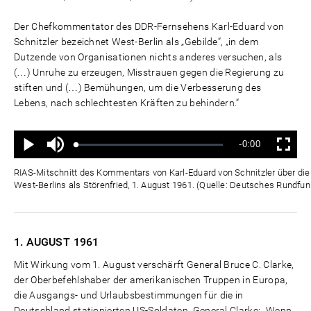
Der Chefkommentator des DDR-Fernsehens Karl-Eduard von
Schnitzler bezeichnet West-Berlin als „Gebilde“, „in dem
Dutzende von Organisationen nichts anderes versuchen, als
(…) Unruhe zu erzeugen, Misstrauen gegen die Regierung zu
stiften und (…) Bemühungen, um die Verbesserung des
Lebens, nach schlechtesten Kräften zu behindern.“
Ton
Verbleibende
-0:00
aus
Geladen
:
Status
:
Wiedergabe
Vollbild
0%
0%
Zeit
RIAS-Mitschnitt des Kommentars von Karl-Eduard von Schnitzler über die "
West-Berlins als Störenfried, 1. August 1961. (Quelle: Deutsches Rundfun
1. AUGUST
1961
Mit Wirkung vom 1. August verschärft General Bruce C. Clarke,
der Oberbefehlshaber der amerikanischen Truppen in Europa,
die Ausgangs- und Urlaubsbestimmungen für die in
Deutschland stationierten US-Soldaten. General Clarke: „Wenn