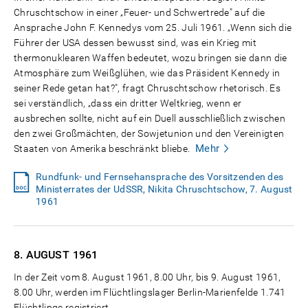
Chruschtschow in einer „Feuer- und Schwertrede" auf die
Ansprache John F. Kennedys vom 25. Juli 1961. „Wenn sich die
Führer der USA dessen bewusst sind, was ein Krieg mit
thermonuklearen Waffen bedeutet, wozu bringen sie dann die
Atmosphäre zum Weißglühen, wie das Präsident Kennedy in
seiner Rede getan hat?", fragt Chruschtschow rhetorisch. Es
sei verständlich, „dass ein dritter Weltkrieg, wenn er
ausbrechen sollte, nicht auf ein Duell ausschließlich zwischen
den zwei Großmächten, der Sowjetunion und den Vereinigten
Mehr
Staaten von Amerika beschränkt bliebe.
Rundfunk- und Fernsehansprache des Vorsitzenden des
Ministerrates der UdSSR, Nikita Chruschtschow, 7. August
1961
8. AUGUST
1961
In der Zeit vom 8. August 1961, 8.00 Uhr, bis 9. August 1961,
8.00 Uhr, werden im Flüchtlingslager Berlin-Marienfelde 1.741
Flüchtlinge registriert.