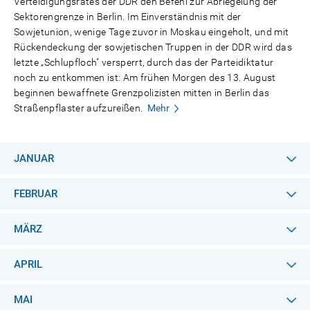
Verteidigungsrates der DDR den Befehl zur Abriegelung der
Sektorengrenze in Berlin. Im Einverständnis mit der
Sowjetunion, wenige Tage zuvor in Moskau eingeholt, und mit
Rückendeckung der sowjetischen Truppen in der DDR wird das
letzte „Schlupfloch" versperrt, durch das der Parteidiktatur
noch zu entkommen ist: Am frühen Morgen des 13. August
beginnen bewaffnete Grenzpolizisten mitten in Berlin das
Straßenpflaster aufzureißen.
Mehr
JANUAR
FEBRUAR
MÄRZ
APRIL
MAI