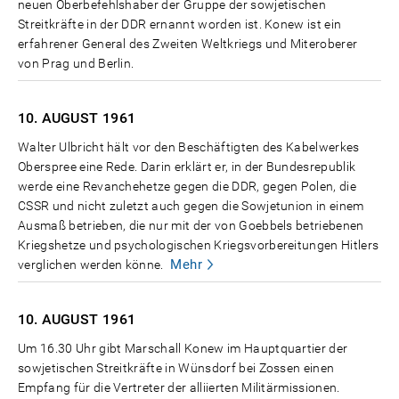
neuen Oberbefehlshaber der Gruppe der sowjetischen
Streitkräfte in der DDR ernannt worden ist. Konew ist ein
erfahrener General des Zweiten Weltkriegs und Miteroberer
von Prag und Berlin.
10. AUGUST
1961
Walter Ulbricht hält vor den Beschäftigten des Kabelwerkes
Oberspree eine Rede. Darin erklärt er, in der Bundesrepublik
werde eine Revanchehetze gegen die DDR, gegen Polen, die
CSSR und nicht zuletzt auch gegen die Sowjetunion in einem
Ausmaß betrieben, die nur mit der von Goebbels betriebenen
Kriegshetze und psychologischen Kriegsvorbereitungen Hitlers
Mehr
verglichen werden könne.
10. AUGUST
1961
Um 16.30 Uhr gibt Marschall Konew im Hauptquartier der
sowjetischen Streitkräfte in Wünsdorf bei Zossen einen
Empfang für die Vertreter der alliierten Militärmissionen.