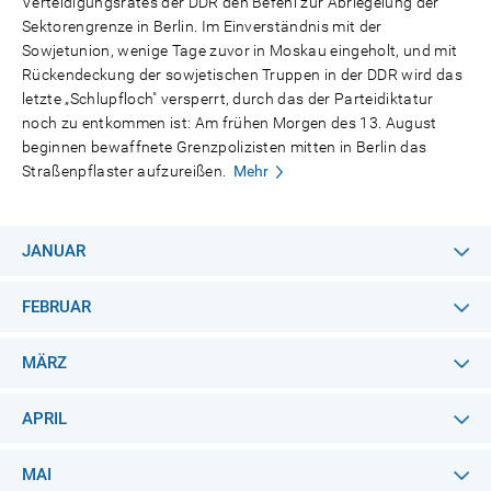
Verteidigungsrates der DDR den Befehl zur Abriegelung der
Sektorengrenze in Berlin. Im Einverständnis mit der
Sowjetunion, wenige Tage zuvor in Moskau eingeholt, und mit
Rückendeckung der sowjetischen Truppen in der DDR wird das
letzte „Schlupfloch" versperrt, durch das der Parteidiktatur
noch zu entkommen ist: Am frühen Morgen des 13. August
beginnen bewaffnete Grenzpolizisten mitten in Berlin das
Straßenpflaster aufzureißen.
Mehr
JANUAR
FEBRUAR
MÄRZ
APRIL
MAI