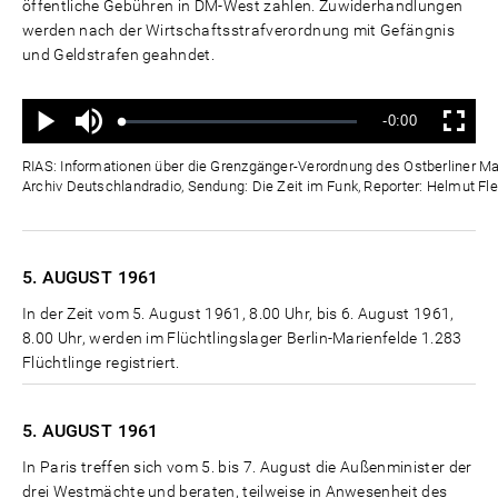
öffentliche Gebühren in DM-West zahlen. Zuwiderhandlungen
werden nach der Wirtschaftsstrafverordnung mit Gefängnis
und Geldstrafen geahndet.
Ton
Verbleibende
-0:00
aus
Geladen
:
Status
:
Wiedergabe
Vollbild
0%
0%
Zeit
RIAS: Informationen über die Grenzgänger-Verordnung des Ostberliner Mag
Archiv Deutschlandradio, Sendung: Die Zeit im Funk, Reporter: Helmut Fle
5. AUGUST
1961
In der Zeit vom 5. August 1961, 8.00 Uhr, bis 6. August 1961,
8.00 Uhr, werden im Flüchtlingslager Berlin-Marienfelde 1.283
Flüchtlinge registriert.
5. AUGUST
1961
In Paris treffen sich vom 5. bis 7. August die Außenminister der
drei Westmächte und beraten, teilweise in Anwesenheit des