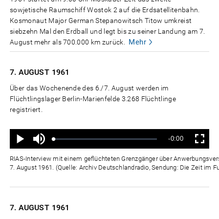
sowjetische Raumschiff Wostok 2 auf die Erdsatellitenbahn.
Kosmonaut Major German Stepanowitsch Titow umkreist
siebzehn Mal den Erdball und legt bis zu seiner Landung am 7.
Mehr
August mehr als 700.000 km zurück.
7. AUGUST
1961
Über das Wochenende des 6./7. August werden im
Flüchtlingslager Berlin-Marienfelde 3.268 Flüchtlinge
registriert.
Ton
Verbleibende
-0:00
aus
Geladen
:
Status
:
Wiedergabe
Vollbild
0%
0%
Zeit
RIAS-Interview mit einem geflüchteten Grenzgänger über Anwerbungsver
7. August 1961. (Quelle: Archiv Deutschlandradio, Sendung: Die Zeit im F
7. AUGUST
1961