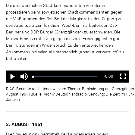
Die drei westlichen Stadtkommandanten von Berlin
protestieren beim sowjetischen Stadtkommandanten gegen
die Maßnahmen des Ost-Berliner Magistrats, den Zugang zu
den Arbeitsplätzen für die in West-Berlin arbeitenden Ost-
Berliner und DDR-Bürger (Grenzgänger) zu erschweren. Die
Maßnahmen verstießen gegen die volle Freizügigkeit in ganz
Berlin, stünden im Widerspruch zu den entsprechenden
Abkommen und seien als menschlich „absolut verwerflich" zu
betrachten.
Ton
Verbleibende
-0:00
aus
Geladen
:
Status
:
Wiedergabe
Vollbild
0%
0%
Zeit
RIAS: Berichte und Interviews zum Thema: Behinderung der Grenzgänger d
August 1961 (Quelle: Archiv Deutschlandradio, Sendung: Die Zeit im Funk,
Jaecks)
3. AUGUST
1961
Die Sowjetunion übermittelt der Bundesregierung ein