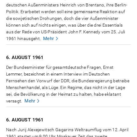
deutschen Außenministers Heinrich von Brentano, ihre Berlin-
Politik. Erarbeitet werden soll eine gemeinsame Reaktion auf
die sowjetischen Drohungen, doch die vier Außenminister
können sich auf nichts einigen, was über die drei Essentials
aus der Rede von US-Präsident John F. Kennedy vom 25. Juli
Mehr
1961 hinausgeht.
6. AUGUST
1961
Der Bundesminister für gesamtdeutsche Fragen, Ernst
Lemmer, bezeichnet in einem Interview im Deutschen
Fernsehen den Vorwurf der DDR, die Bundesregierung betreibe
Menschenhandel, als Lüge. Ein Regime, das nicht in der Lage
sei, die Bevölkerung in der Heimat zu halten, habe eklatant
Mehr
versagt.
6. AUGUST
1961
Nach Jurij Alexejewitsch Gagarins Weltraumflug vom 12. April
1961 startet um 9.00 Uhr Moskauer Zeit das zweite