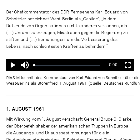
Der Chefkommentator des DDR-Fernsehens Karl-Eduard von
Schnitzler bezeichnet West-Berlin als „Gebilde“, „in dem
Dutzende von Organisationen nichts anderes versuchen, als
(…) Unruhe zu erzeugen, Misstrauen gegen die Regierung zu
stiften und (…) Bemühungen, um die Verbesserung des
Lebens, nach schlechtesten Kräften zu behindern.“
Ton
Verbleibende
-0:00
aus
Geladen
:
Status
:
Wiedergabe
Vollbild
0%
0%
Zeit
RIAS-Mitschnitt des Kommentars von Karl-Eduard von Schnitzler über die "
West-Berlins als Störenfried, 1. August 1961. (Quelle: Deutsches Rundfun
1. AUGUST
1961
Mit Wirkung vom 1. August verschärft General Bruce C. Clarke,
der Oberbefehlshaber der amerikanischen Truppen in Europa,
die Ausgangs- und Urlaubsbestimmungen für die in
Deutschland stationierten US-Soldaten. General Clarke: „Wenn