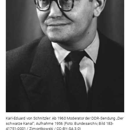
Karl-Eduard von Schnitzler: Ab 1960 Moderator der DDR-Sendung „Der
schwarze Kanal“; Aufnahme 1956 (Foto: Bundesarchiv, Bild 183-
41751-0001 / Zimontkowski / CC-BY-SA 3.0)