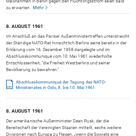
Maßnahmen in Berlin gegen den Flüchtlingsstrom seien bald
Mehr
zu erwarten.
8. AUGUST
1961
Im Anschluß an das Pariser Außenministertreffen unterstreicht
der Ständige NATO-Rat hinsichtlich Berlins seine bereits in der
Erklärung vom 16. Dezember 1958 dargelegte und im
Abschlusskommuniqué vom 10. Mai 1961 wiederholte
Entschlossenheit, "die Freiheit Westberlins und seiner
Bevölkerung zu bewahren."
Abschlusskommuniqué der Tagung des NATO-
Ministerrates in Oslo, 8. bis 10. Mai 1961
8. AUGUST
1961
Der amerikanische Außenminister Dean Rusk, der die
Bereitschaft der Vereinigten Staaten mitteilt, sechs weitere
Divisionen nach Europa zu fliegen, „wenn die Sowjets eine