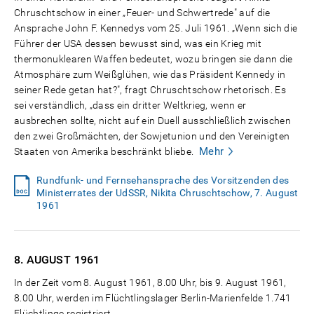
Chruschtschow in einer „Feuer- und Schwertrede" auf die
Ansprache John F. Kennedys vom 25. Juli 1961. „Wenn sich die
Führer der USA dessen bewusst sind, was ein Krieg mit
thermonuklearen Waffen bedeutet, wozu bringen sie dann die
Atmosphäre zum Weißglühen, wie das Präsident Kennedy in
seiner Rede getan hat?", fragt Chruschtschow rhetorisch. Es
sei verständlich, „dass ein dritter Weltkrieg, wenn er
ausbrechen sollte, nicht auf ein Duell ausschließlich zwischen
den zwei Großmächten, der Sowjetunion und den Vereinigten
Mehr
Staaten von Amerika beschränkt bliebe.
Rundfunk- und Fernsehansprache des Vorsitzenden des
Ministerrates der UdSSR, Nikita Chruschtschow, 7. August
1961
8. AUGUST
1961
In der Zeit vom 8. August 1961, 8.00 Uhr, bis 9. August 1961,
8.00 Uhr, werden im Flüchtlingslager Berlin-Marienfelde 1.741
Flüchtlinge registriert.