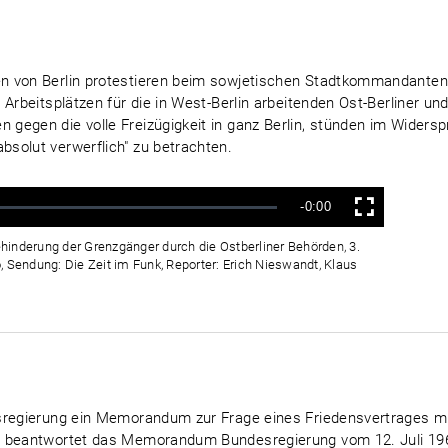
en von Berlin protestieren beim sowjetischen Stadtkommandante
 Arbeitsplätzen für die in West-Berlin arbeitenden Ost-Berliner u
gegen die volle Freizügigkeit in ganz Berlin, stünden im Wider
solut verwerflich" zu betrachten.
Verbleibende
-0:00
Vollbild
Zeit
hinderung der Grenzgänger durch die Ostberliner Behörden, 3.
, Sendung: Die Zeit im Funk, Reporter: Erich Nieswandt, Klaus
esregierung ein Memorandum zur Frage eines Friedensvertrages m
t beantwortet das Memorandum Bundesregierung vom 12. Juli 196