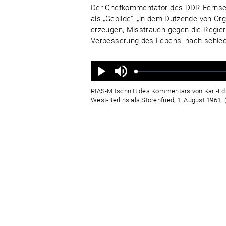
Der Chefkommentator des DDR-Fernsehe
als „Gebilde“, „in dem Dutzende von Or
erzeugen, Misstrauen gegen die Regie
Verbesserung des Lebens, nach schlech
Ton
aus
Geladen
:
Status
:
Wiedergabe
0%
0%
RIAS-Mitschnitt des Kommentars von Karl-Edua
West-Berlins als Störenfried, 1. August 1961.