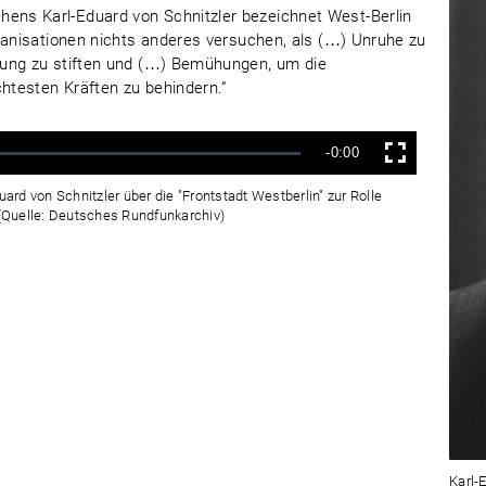
ns Karl-Eduard von Schnitzler bezeichnet West-Berlin
ganisationen nichts anderes versuchen, als (…) Unruhe zu
rung zu stiften und (…) Bemühungen, um die
testen Kräften zu behindern.“
Verbleibende
-0:00
Vollbild
Zeit
rd von Schnitzler über die "Frontstadt Westberlin" zur Rolle
 (Quelle: Deutsches Rundfunkarchiv)
Karl-