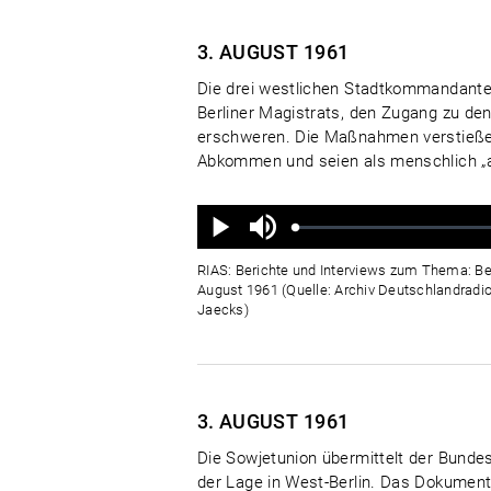
3. AUGUST
1961
Die drei westlichen Stadtkommandant
Berliner Magistrats, den Zugang zu den
erschweren. Die Maßnahmen verstießen 
Abkommen und seien als menschlich „ab
Ton
aus
Geladen
:
Status
:
Wiedergabe
0%
0%
RIAS: Berichte und Interviews zum Thema: Be
August 1961 (Quelle: Archiv Deutschlandradio
Jaecks)
3. AUGUST
1961
Die Sowjetunion übermittelt der Bund
der Lage in West-Berlin. Das Dokumen