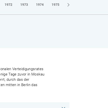
1972
1973
1974
1975
1976
1977
1978
ionalen Verteidigungsrates
wenige Tage zuvor in Moskau
rrt, durch das der
n mitten in Berlin das