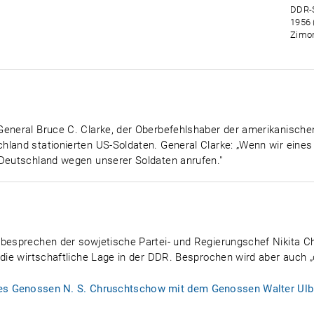
DDR-S
1956 
Zimon
General Bruce C. Clarke, der Oberbefehlshaber der amerikanische
hland stationierten US-Soldaten. General Clarke: „Wenn wir eine
 Deutschland wegen unserer Soldaten anrufen."
 besprechen der sowjetische Partei- und Regierungschef Nikita 
 die wirtschaftliche Lage in der DDR. Besprochen wird aber auch „
es Genossen N. S. Chruschtschow mit dem Genossen Walter Ulbr