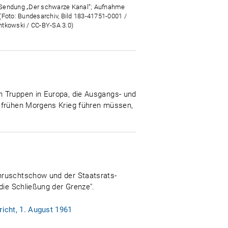
endung „Der schwarze Kanal“; Aufnahme
(Foto: Bundesarchiv, Bild 183-41751-0001 /
tkowski / CC-BY-SA 3.0)
n Truppen in Europa, die Ausgangs- und
s frühen Morgens Krieg führen müssen,
Chruschtschow und der Staatsrats-
die Schließung der Grenze".
icht, 1. August 1961