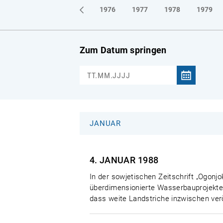
1973
1974
1975
1976
1977
1978
1979
Zum Datum springen
JANUAR
4. JANUAR
1988
In der sowjetischen Zeitschrift „Ogonjo
überdimensionierte Wasserbauprojekte
dass weite Landstriche inzwischen verö