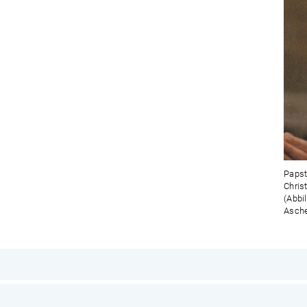
Papst
Chris
(Abbi
Asche