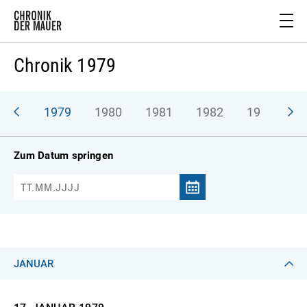
Chronik 1979
978
1979
1980
1981
1982
1983
1
Zum Datum springen
JANUAR