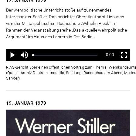
17. JANUAR
1979
Der wehrpolitische Unterricht stoße auf zunehmendes
Interesse der Schüler. Das berichtet Oberstleutnant Liebusch
von der Militärpolitischen Hochschule „Wilhelm Pieck" im
Rahmen der Veranstaltungsreihe „Das aktuelle wehrpolitische
Argument" im Haus des Lehrers in Ost-Berlin.
Ton
Verbleibende
-0:00
aus
Geladen
:
Status
:
Wiedergabe
Vollbild
0%
0%
Zeit
RIAS-Bericht über einen öffentlichen Vortrag zum Thema "Wehrkundeunterr
(Quelle: Archiv Deutschlandradio, Sendung: Rundschau am Abend, Moderat
Sander)
19. JANUAR
1979