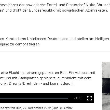
bezeichnet der sowjetische Partei- und Staatschef Nikita Chrus
ges" und droht der Bundesrepublik mit sowjetischen Atomraketen.
des Kuratoriums Unteilbares Deutschland und stellen am Heiligen 
igung zu demonstrieren.
 eine Flucht mit einem gepanzerten Bus. Ein Autobus mit
t und mit Stahlplatten gesichert, durchbricht mit acht
lpunkt Drewitz/Dreilinden - und kommt durch.
Verbleibende
-0:00
Vollbild
Zeit
epanzerten Bus, 27. Dezember 1962 (Quelle: Archiv