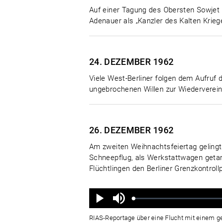
Auf einer Tagung des Obersten Sowjet 
Adenauer als „Kanzler des Kalten Krie
24. DEZEMBER
1962
Viele West-Berliner folgen dem Aufruf 
ungebrochenen Willen zur Wiederverein
26. DEZEMBER
1962
Am zweiten Weihnachtsfeiertag gelingt
Schneepflug, als Werkstattwagen getarn
Flüchtlingen den Berliner Grenzkontrol
Ton
aus
Geladen
:
Status
:
Wiedergabe
0%
0%
RIAS-Reportage über eine Flucht mit einem g