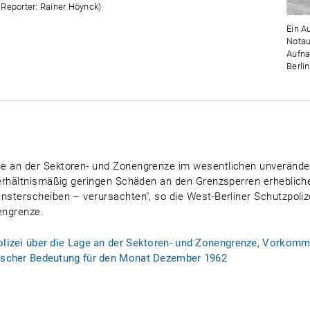
 Reporter: Rainer Höynck)
Ein A
Notau
Aufna
Berlin
 an der Sektoren- und Zonengrenze im wesentlichen unveränder
verhältnismäßig geringen Schäden an den Grenzsperren erheblich
sterscheiben – verursachten", so die West-Berliner Schutzpolize
engrenze.
polizei über die Lage an der Sektoren- und Zonengrenze, Vorkom
tischer Bedeutung für den Monat Dezember 1962