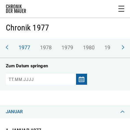
Chronik 1977
976
1977
1978
1979
1980
1981
1
Zum Datum springen
JANUAR