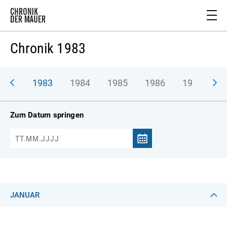
Chronik 1983
982
1983
1984
1985
1986
1987
1
Zum Datum springen
JANUAR