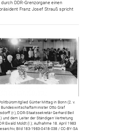
ng durch DDR-Grenzorgane einen
präsident Franz Josef Strauß spricht
olitbüromitglied Günter Mittag in Bonn (2. v.
it Bundeswirtschaftsminister Otto Graf
dorff (r.), DDR-Staatssekretär Gerhard Beil
 l.) und dem Leiter der Ständigen Vertretung
DR Ewald Moldt (l.); Aufnahme 18. April 1983
esarchiv, Bild 183-1983-0418-038 / CC-BY-SA