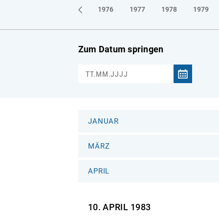
1973
1974
1975
1976
1977
1978
1979
Zum Datum springen
JANUAR
MÄRZ
APRIL
10. APRIL
1983