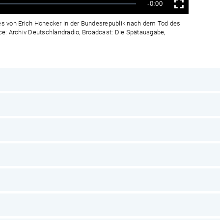
Verbleibende
-0:00
Vollbild
Zeit
s von Erich Honecker in der Bundesrepublik nach dem Tod des
rce: Archiv Deutschlandradio, Broadcast: Die Spätausgabe,