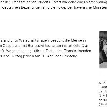
det der Transitreisende Rudolf Burkert während einer Vernehmu
h-deutschen Beziehungen sind die Folge. Der bayerische Minister
uständig für Wirtschaftsfragen, besucht die Messe in
nn Gespräche mit Bundeswirtschaftsminister Otto Graf
aft. Wegen des ungeklärten Todes des Transitreisenden
er Kohl Mittag jedoch am 10. April den Empfang.
SED-P
l.) m
Lambs
(3. v.
der D
(Bund