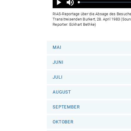
aus
Geladen
:
Status
:
Wiedergabe
0%
0%
RIAS-Reportage über die Absage des Besuche
Transitreisenden Burkert, 28. April 1983 (Sou
Reporter: Eckhart Bethke)
MAI
JUNI
JULI
AUGUST
SEPTEMBER
OKTOBER