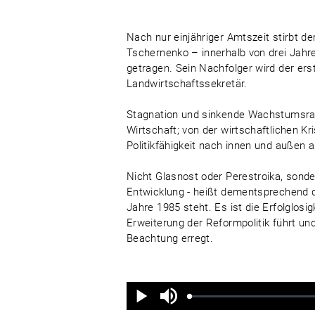
Nach nur einjähriger Amtszeit stirbt d
Tschernenko – innerhalb von drei Jahr
getragen. Sein Nachfolger wird der ers
Landwirtschaftssekretär.
Stagnation und sinkende Wachstumsrat
Wirtschaft; von der wirtschaftlichen Kr
Politikfähigkeit nach innen und außen a
Nicht Glasnost oder Perestroika, sond
Entwicklung - heißt dementsprechend
Jahre 1985 steht. Es ist die Erfolglosigk
Erweiterung der Reformpolitik führt und
Beachtung erregt.
Ton
aus
Geladen
:
Status
:
Wiedergabe
0%
0%