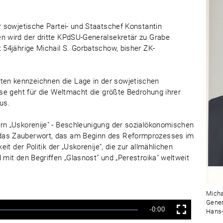
er sowjetische Partei- und Staatschef Konstantin
en wird der dritte KPdSU-Generalsekretär zu Grabe
t 54jährige Michail S. Gorbatschow, bisher ZK-
en kennzeichnen die Lage in der sowjetischen
ise geht für die Weltmacht die größte Bedrohung ihrer
us.
ern „Uskorenije" - Beschleunigung der sozialökonomischen
 das Zauberwort, das am Beginn des Reformprozesses im
eit der Politik der „Uskorenije", die zur allmählichen
 mit den Begriffen „Glasnost" und „Perestroika" weltweit
Micha
Gener
Verbleibende
-0:00
Hans-
Vollbild