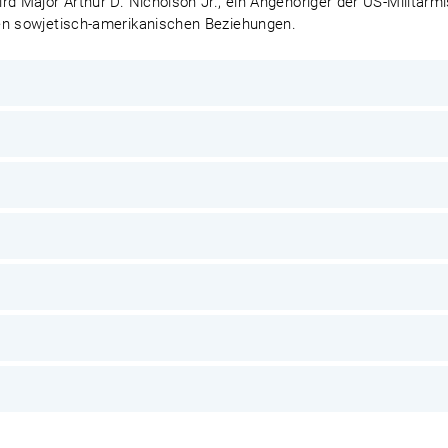
d Major Arthur D. Nicholson Jr., ein Angehöriger der US-Militärmi
en sowjetisch-amerikanischen Beziehungen.