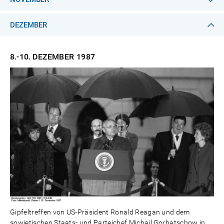
DEZEMBER
8.-10. DEZEMBER
1987
Gipfeltreffen von US-Präsident Ronald Reagan und dem
sowjetischen Staats- und Parteichef Michail Gorbatschow in