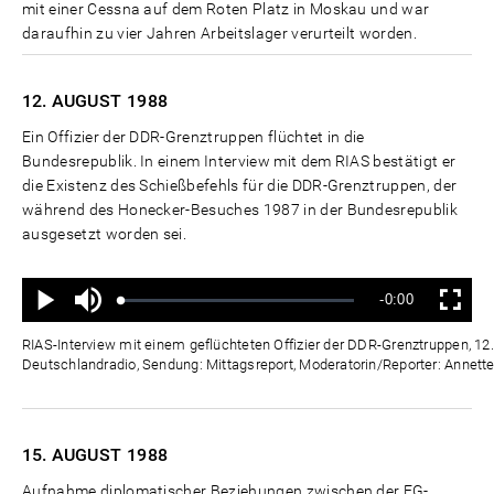
mit einer Cessna auf dem Roten Platz in Moskau und war
daraufhin zu vier Jahren Arbeitslager verurteilt worden.
12. AUGUST
1988
Ein Offizier der DDR-Grenztruppen flüchtet in die
Bundesrepublik. In einem Interview mit dem RIAS bestätigt er
die Existenz des Schießbefehls für die DDR-Grenztruppen, der
während des Honecker-Besuches 1987 in der Bundesrepublik
ausgesetzt worden sei.
Ton
Verbleibende
-0:00
aus
Geladen
:
Status
:
Wiedergabe
Vollbild
0%
0%
Zeit
RIAS-Interview mit einem geflüchteten Offizier der DDR-Grenztruppen, 12.
Deutschlandradio, Sendung: Mittagsreport, Moderatorin/Reporter: Annette
15. AUGUST
1988
Aufnahme diplomatischer Beziehungen zwischen der EG-