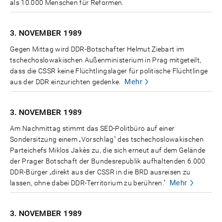
als 10.000 Menschen für Reformen.
3. NOVEMBER
1989
Gegen Mittag wird DDR-Botschafter Helmut Ziebart im
tschechoslowakischen Außenministerium in Prag mitgeteilt,
dass die CSSR keine Flüchtlingslager für politische Flüchtlinge
Mehr
aus der DDR einzurichten gedenke.
3. NOVEMBER
1989
Am Nachmittag stimmt das SED-Politbüro auf einer
Sondersitzung einem „Vorschlag" des tschechoslowakischen
Parteichefs Miklos Jakès zu, die sich erneut auf dem Gelände
der Prager Botschaft der Bundesrepublik aufhaltenden 6.000
DDR-Bürger „direkt aus der CSSR in die BRD ausreisen zu
Mehr
lassen, ohne dabei DDR-Territorium zu berühren."
3. NOVEMBER
1989