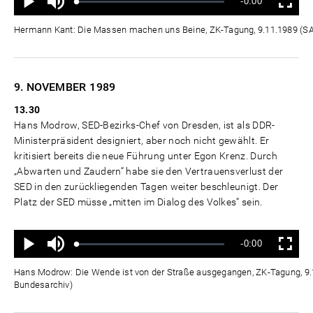
Verbleibende
-0:00
aus
Geladen
:
Status
:
Wiedergabe
Vollbild
0%
0%
Zeit
Hermann Kant: Die Massen machen uns Beine, ZK-Tagung, 9.11.1989 (
9. NOVEMBER
1989
13.30
Hans Modrow, SED-Bezirks-Chef von Dresden, ist als DDR-
Ministerpräsident designiert, aber noch nicht gewählt. Er
kritisiert bereits die neue Führung unter Egon Krenz. Durch
„Abwarten und Zaudern“ habe sie den Vertrauensverlust der
SED in den zurückliegenden Tagen weiter beschleunigt. Der
Platz der SED müsse „mitten im Dialog des Volkes“ sein.
Ton
Verbleibende
-0:00
aus
Geladen
:
Status
:
Wiedergabe
Vollbild
0%
0%
Zeit
Hans Modrow: Die Wende ist von der Straße ausgegangen, ZK-Tagung, 9
Bundesarchiv)