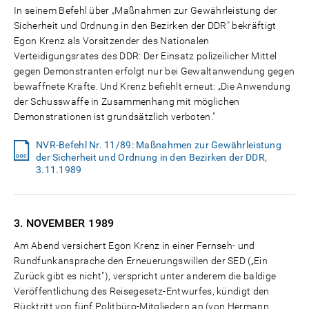
In seinem Befehl über „Maßnahmen zur Gewährleistung der
Sicherheit und Ordnung in den Bezirken der DDR" bekräftigt
Egon Krenz als Vorsitzender des Nationalen
Verteidigungsrates des DDR: Der Einsatz polizeilicher Mittel
gegen Demonstranten erfolgt nur bei Gewaltanwendung gegen
bewaffnete Kräfte. Und Krenz befiehlt erneut: „Die Anwendung
der Schusswaffe in Zusammenhang mit möglichen
Demonstrationen ist grundsätzlich verboten."
NVR-Befehl Nr. 11/89: Maßnahmen zur Gewährleistung
der Sicherheit und Ordnung in den Bezirken der DDR,
3.11.1989
3. NOVEMBER
1989
Am Abend versichert Egon Krenz in einer Fernseh- und
Rundfunkansprache den Erneuerungswillen der SED („Ein
Zurück gibt es nicht"), verspricht unter anderem die baldige
Veröffentlichung des Reisegesetz-Entwurfes, kündigt den
Rücktritt von fünf Politbüro-Mitgliedern an (von Hermann