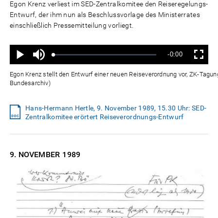
Egon Krenz verliest im SED-Zentralkomitee den Reiseregelungs-
Entwurf, der ihm nun als Beschlussvorlage des Ministerrates
einschließlich Pressemitteilung vorliegt.
Ton
Verbleibende
-0:00
aus
Geladen
:
Status
:
Wiedergabe
Vollbild
0%
0%
Zeit
Egon Krenz stellt den Entwurf einer neuen Reiseverordnung vor, ZK-Tagu
Bundesarchiv)
Hans-Hermann Hertle, 9. November 1989, 15.30 Uhr: SED-
Zentralkomitee erörtert Reiseverordnungs-Entwurf
9. NOVEMBER
1989