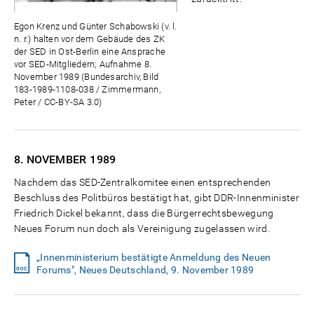
Egon Krenz und Günter Schabowski (v. l.
n. r.) halten vor dem Gebäude des ZK
der SED in Ost-Berlin eine Ansprache
vor SED-Mitgliedern; Aufnahme 8.
November 1989 (Bundesarchiv, Bild
183-1989-1108-038 / Zimmermann,
Peter / CC-BY-SA 3.0)
8. NOVEMBER
1989
Nachdem das SED-Zentralkomitee einen entsprechenden
Beschluss des Politbüros bestätigt hat, gibt DDR-Innenminister
Friedrich Dickel bekannt, dass die Bürgerrechtsbewegung
Neues Forum nun doch als Vereinigung zugelassen wird.
„Innenministerium bestätigte Anmeldung des Neuen
Forums", Neues Deutschland, 9. November 1989