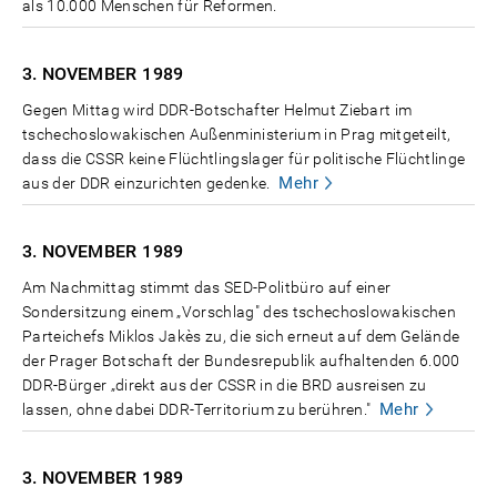
als 10.000 Menschen für Reformen.
3. NOVEMBER
1989
Gegen Mittag wird DDR-Botschafter Helmut Ziebart im
tschechoslowakischen Außenministerium in Prag mitgeteilt,
dass die CSSR keine Flüchtlingslager für politische Flüchtlinge
Mehr
aus der DDR einzurichten gedenke.
3. NOVEMBER
1989
Am Nachmittag stimmt das SED-Politbüro auf einer
Sondersitzung einem „Vorschlag" des tschechoslowakischen
Parteichefs Miklos Jakès zu, die sich erneut auf dem Gelände
der Prager Botschaft der Bundesrepublik aufhaltenden 6.000
DDR-Bürger „direkt aus der CSSR in die BRD ausreisen zu
Mehr
lassen, ohne dabei DDR-Territorium zu berühren."
3. NOVEMBER
1989