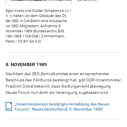
Egon Krenz und Günter Schabowski (v. l.
n. r.) halten vor dem Gebäude des ZK
der SED in Ost-Berlin eine Ansprache
vor SED-Mitgliedern; Aufnahme 8.
November 1989 (Bundesarchiv, Bild
183-1989-1108-038 / Zimmermann,
Peter / CC-BY-SA 3.0)
8. NOVEMBER
1989
Nachdem das SED-Zentralkomitee einen entsprechenden
Beschluss des Politbüros bestätigt hat, gibt DDR-Innenminister
Friedrich Dickel bekannt, dass die Bürgerrechtsbewegung
Neues Forum nun doch als Vereinigung zugelassen wird.
„Innenministerium bestätigte Anmeldung des Neuen
Forums", Neues Deutschland, 9. November 1989