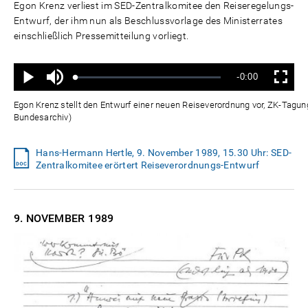
Egon Krenz verliest im SED-Zentralkomitee den Reiseregelungs-
Entwurf, der ihm nun als Beschlussvorlage des Ministerrates
einschließlich Pressemitteilung vorliegt.
Ton
Verbleibende
-0:00
aus
Geladen
:
Status
:
Wiedergabe
Vollbild
0%
0%
Zeit
Egon Krenz stellt den Entwurf einer neuen Reiseverordnung vor, ZK-Tagu
Bundesarchiv)
Hans-Hermann Hertle, 9. November 1989, 15.30 Uhr: SED-
Zentralkomitee erörtert Reiseverordnungs-Entwurf
9. NOVEMBER
1989