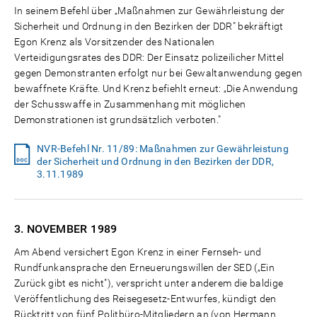
In seinem Befehl über „Maßnahmen zur Gewährleistung der
Sicherheit und Ordnung in den Bezirken der DDR" bekräftigt
Egon Krenz als Vorsitzender des Nationalen
Verteidigungsrates des DDR: Der Einsatz polizeilicher Mittel
gegen Demonstranten erfolgt nur bei Gewaltanwendung gegen
bewaffnete Kräfte. Und Krenz befiehlt erneut: „Die Anwendung
der Schusswaffe in Zusammenhang mit möglichen
Demonstrationen ist grundsätzlich verboten."
NVR-Befehl Nr. 11/89: Maßnahmen zur Gewährleistung
der Sicherheit und Ordnung in den Bezirken der DDR,
3.11.1989
3. NOVEMBER
1989
Am Abend versichert Egon Krenz in einer Fernseh- und
Rundfunkansprache den Erneuerungswillen der SED („Ein
Zurück gibt es nicht"), verspricht unter anderem die baldige
Veröffentlichung des Reisegesetz-Entwurfes, kündigt den
Rücktritt von fünf Politbüro-Mitgliedern an (von Hermann