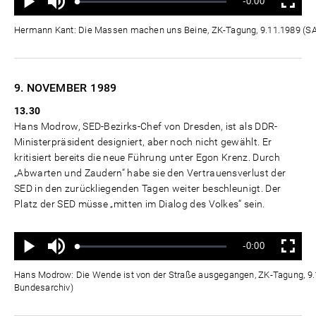
Verbleibende
-0:00
aus
Geladen
:
Status
:
Wiedergabe
Vollbild
0%
0%
Zeit
Hermann Kant: Die Massen machen uns Beine, ZK-Tagung, 9.11.1989 (
9. NOVEMBER
1989
13.30
Hans Modrow, SED-Bezirks-Chef von Dresden, ist als DDR-
Ministerpräsident designiert, aber noch nicht gewählt. Er
kritisiert bereits die neue Führung unter Egon Krenz. Durch
„Abwarten und Zaudern“ habe sie den Vertrauensverlust der
SED in den zurückliegenden Tagen weiter beschleunigt. Der
Platz der SED müsse „mitten im Dialog des Volkes“ sein.
Ton
Verbleibende
-0:00
aus
Geladen
:
Status
:
Wiedergabe
Vollbild
0%
0%
Zeit
Hans Modrow: Die Wende ist von der Straße ausgegangen, ZK-Tagung, 9
Bundesarchiv)