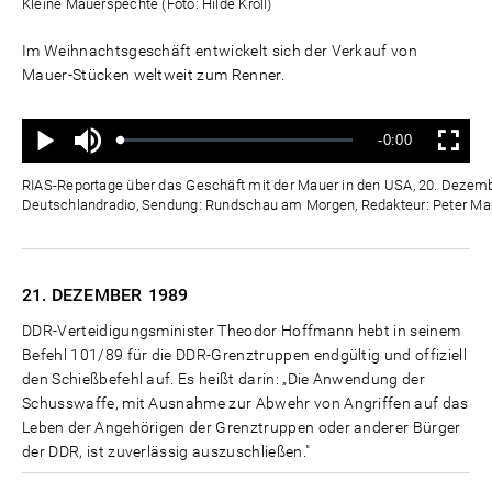
Kleine Mauerspechte (Foto: Hilde Kroll)
Im Weihnachtsgeschäft entwickelt sich der Verkauf von
Mauer-Stücken weltweit zum Renner.
Ton
Verbleibende
-0:00
aus
Geladen
:
Status
:
Wiedergabe
Vollbild
0%
0%
Zeit
RIAS-Reportage über das Geschäft mit der Mauer in den USA, 20. Dezembe
Deutschlandradio, Sendung: Rundschau am Morgen, Redakteur: Peter Ma
21. DEZEMBER
1989
DDR-Verteidigungsminister Theodor Hoffmann hebt in seinem
Befehl 101/89 für die DDR-Grenztruppen endgültig und offiziell
den Schießbefehl auf. Es heißt darin: „Die Anwendung der
Schusswaffe, mit Ausnahme zur Abwehr von Angriffen auf das
Leben der Angehörigen der Grenztruppen oder anderer Bürger
der DDR, ist zuverlässig auszuschließen."