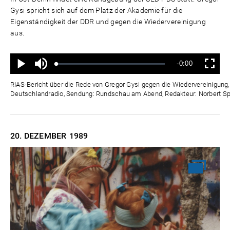
Gysi spricht sich auf dem Platz der Akademie für die
Eigenständigkeit der DDR und gegen die Wiedervereinigung
aus.
Ton
Verbleibende
-0:00
aus
Geladen
:
Status
:
Wiedergabe
Vollbild
0%
0%
Zeit
RIAS-Bericht über die Rede von Gregor Gysi gegen die Wiedervereinigung,
Deutschlandradio, Sendung: Rundschau am Abend, Redakteur: Norbert Sp
20. DEZEMBER
1989