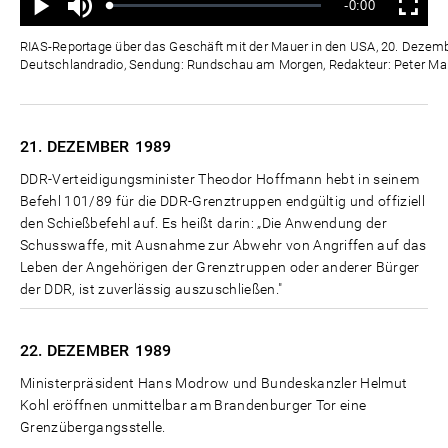
Verbleibende
-0:00
aus
Geladen
:
Status
:
Wiedergabe
Vollbild
0%
0%
Zeit
RIAS-Reportage über das Geschäft mit der Mauer in den USA, 20. Dezembe
Deutschlandradio, Sendung: Rundschau am Morgen, Redakteur: Peter Ma
21. DEZEMBER
1989
DDR-Verteidigungsminister Theodor Hoffmann hebt in seinem
Befehl 101/89 für die DDR-Grenztruppen endgültig und offiziell
den Schießbefehl auf. Es heißt darin: „Die Anwendung der
Schusswaffe, mit Ausnahme zur Abwehr von Angriffen auf das
Leben der Angehörigen der Grenztruppen oder anderer Bürger
der DDR, ist zuverlässig auszuschließen."
22. DEZEMBER
1989
Ministerpräsident Hans Modrow und Bundeskanzler Helmut
Kohl eröffnen unmittelbar am Brandenburger Tor eine
Grenzübergangsstelle.