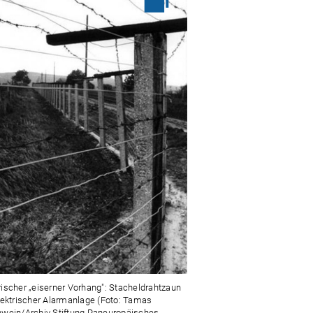
ischer „eiserner Vorhang": Stacheldrahtzaun
lektrischer Alarmanlage (Foto: Tamas
wein/Archiv Stiftung Paneuropäisches