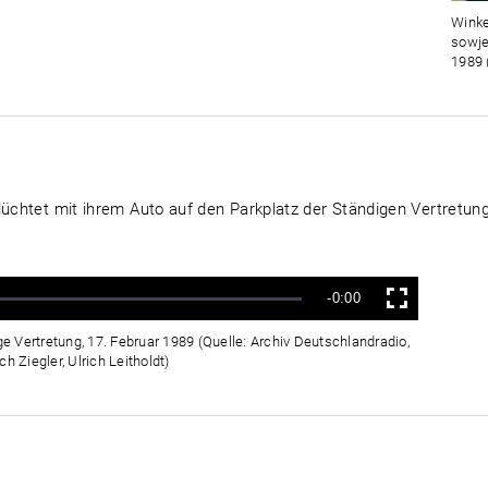
Winke
sowje
1989 
lüchtet mit ihrem Auto auf den Parkplatz der Ständigen Vertretung
Verbleibende
-0:00
Vollbild
Zeit
ge Vertretung, 17. Februar 1989 (Quelle: Archiv Deutschlandradio,
h Ziegler, Ulrich Leitholdt)