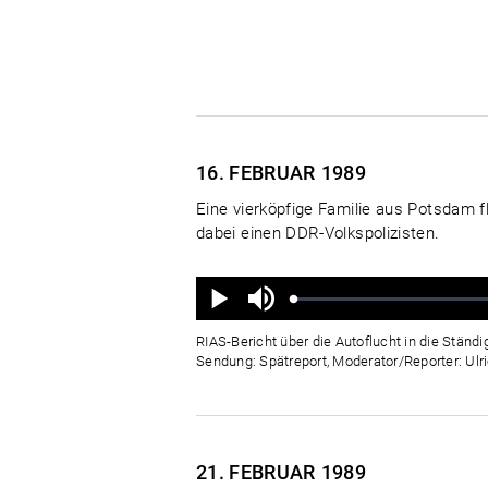
16. FEBRUAR
1989
Eine vierköpfige Familie aus Potsdam f
dabei einen DDR-Volkspolizisten.
Ton
aus
Geladen
:
Status
:
Wiedergabe
0%
0%
RIAS-Bericht über die Autoflucht in die Ständi
Sendung: Spätreport, Moderator/Reporter: Ulric
21. FEBRUAR
1989