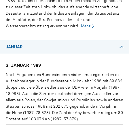
1989. Tatsächlich erscheint die DDR den meisten Zeitgenossen
zu dieser Zeit stabil, obwohl das aufziehende wirtschaftliche
Desaster am Zustand der Industrieanlagen, der Bausubstanz
der Altstädte, der Straßen sowie der Luft- und
Wasserverschmutzung erkennbar wird.
Mehr
JANUAR
3. JANUAR
1989
Nach Angaben des Bundesinnenministeriums registrierten die
Aufnahmelager in der Bundesrepublik im Jahr 1988 mit 39.832
doppelt so viele Übersiedler aus der DDR wie im Vorjahr (1987:
18.985). Auch die Zahl der deutschstämmigen Aussiedler vor
allem aus Polen, der Sowjetunion und Rumänien sowie anderen
Staaten schoss 1988 mit 202.673 gegenüber dem Vorjahr in
die Höhe (1987: 78.523). Die Zahl der Asylbewerber stieg um 80
Prozent auf 103.076 an (1987: 57.379).