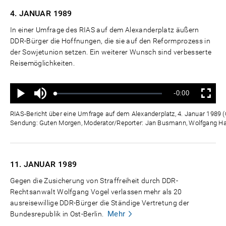
4. JANUAR
1989
In einer Umfrage des RIAS auf dem Alexanderplatz äußern
DDR-Bürger die Hoffnungen, die sie auf den Reformprozess in
der Sowjetunion setzen. Ein weiterer Wunsch sind verbesserte
Reisemöglichkeiten.
Ton
Verbleibende
-0:00
aus
Geladen
:
Status
:
Wiedergabe
Vollbild
0%
0%
Zeit
RIAS-Bericht über eine Umfrage auf dem Alexanderplatz, 4. Januar 1989 (
Sendung: Guten Morgen, Moderator/Reporter: Jan Busmann, Wolfgang 
11. JANUAR
1989
Gegen die Zusicherung von Straffreiheit durch DDR-
Rechtsanwalt Wolfgang Vogel verlassen mehr als 20
ausreisewillige DDR-Bürger die Ständige Vertretung der
Mehr
Bundesrepublik in Ost-Berlin.