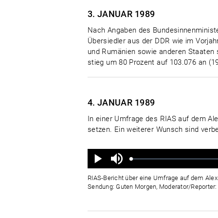
3. JANUAR
1989
Nach Angaben des Bundesinnenministeri
Übersiedler aus der DDR wie im Vorjah
und Rumänien sowie anderen Staaten s
stieg um 80 Prozent auf 103.076 an (19
4. JANUAR
1989
In einer Umfrage des RIAS auf dem Ale
setzen. Ein weiterer Wunsch sind verb
Ton
aus
Geladen
:
Status
:
Wiedergabe
0%
0%
RIAS-Bericht über eine Umfrage auf dem Alexa
Sendung: Guten Morgen, Moderator/Reporter