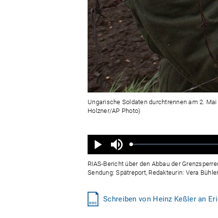
Ungarische Soldaten durchtrennen am 2. Mai 
Holzner/AP Photo)
Ton
aus
Geladen
:
Status
:
Wiedergabe
0%
0%
RIAS-Bericht über den Abbau der Grenzsperren
Sendung: Spätreport, Redakteurin: Vera Bühler
Schreiben von Heinz Keßler an Er