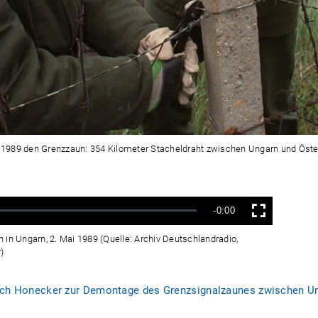
1989 den Grenzzaun: 354 Kilometer Stacheldraht zwischen Ungarn und Öster
Verbleibende
-0:00
Vollbild
Zeit
 in Ungarn, 2. Mai 1989 (Quelle: Archiv Deutschlandradio,
)
ich Honecker zur Demontage des Grenzsignalzaunes zwischen Ung