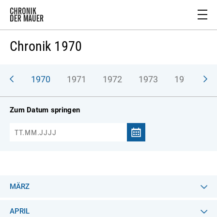
Chronik 1970
969
1970
1971
1972
1973
1974
1
Zum Datum springen
MÄRZ
APRIL