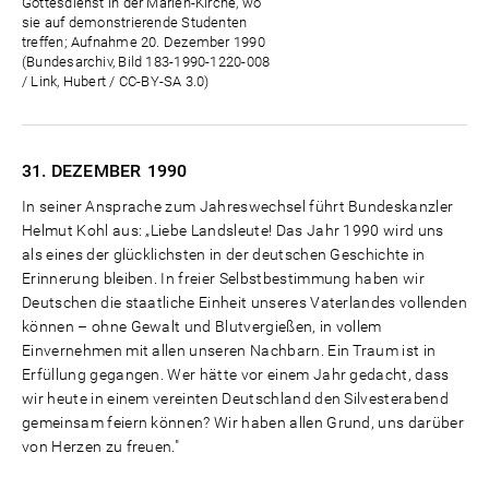
Gottesdienst in der Marien-Kirche, wo
sie auf demonstrierende Studenten
treffen; Aufnahme 20. Dezember 1990
(Bundesarchiv, Bild 183-1990-1220-008
/ Link, Hubert / CC-BY-SA 3.0)
31. DEZEMBER
1990
In seiner Ansprache zum Jahreswechsel führt Bundeskanzler
Helmut Kohl aus: „Liebe Landsleute! Das Jahr 1990 wird uns
als eines der glücklichsten in der deutschen Geschichte in
Erinnerung bleiben. In freier Selbstbestimmung haben wir
Deutschen die staatliche Einheit unseres Vaterlandes vollenden
können – ohne Gewalt und Blutvergießen, in vollem
Einvernehmen mit allen unseren Nachbarn. Ein Traum ist in
Erfüllung gegangen. Wer hätte vor einem Jahr gedacht, dass
wir heute in einem vereinten Deutschland den Silvesterabend
gemeinsam feiern können? Wir haben allen Grund, uns darüber
von Herzen zu freuen."