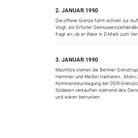
2. JANUAR
1990
Die offene Grenze führt schnell zur A
Voigt, ein Erfurter Gemüseeinzelhändl
fragt an, ob er Ware in D-Mark zum Verk
3. JANUAR
1990
Machtlos stehen die Berliner Grenztr
Hammer und Meißel traktieren. „Motiv z
Kommandeurstagung der DDR-Grenzschütz
Soldaten verkauften während des Diens
und wären betrunken.