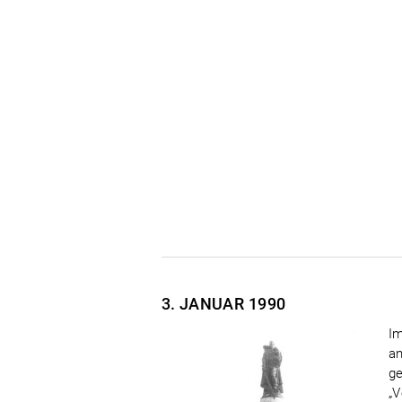
3. JANUAR
1990
Im
an
ge
„V