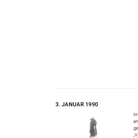
3. JANUAR
1990
Im
an
ge
„V