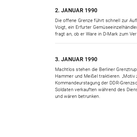
2. JANUAR
1990
Die offene Grenze führt schnell zur A
Voigt, ein Erfurter Gemüseeinzelhändl
fragt an, ob er Ware in D-Mark zum Verk
3. JANUAR
1990
Machtlos stehen die Berliner Grenztr
Hammer und Meißel traktieren. „Motiv z
Kommandeurstagung der DDR-Grenzschütz
Soldaten verkauften während des Diens
und wären betrunken.