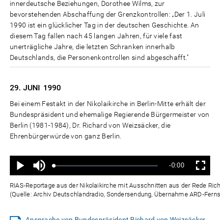
innerdeutsche Beziehungen, Dorothee Wilms, zur
bevorstehenden Abschaffung der Grenzkontrollen: „Der 1. Juli
1990 ist ein glücklicher Tag in der deutschen Geschichte. An
diesem Tag fallen nach 45 langen Jahren, für viele fast
unerträgliche Jahre, die letzten Schranken innerhalb
Deutschlands, die Personenkontrollen sind abgeschafft."
29. JUNI
1990
Bei einem Festakt in der Nikolaikirche in Berlin-Mitte erhält der
Bundespräsident und ehemalige Regierende Bürgermeister von
Berlin (1981-1984), Dr. Richard von Weizsäcker, die
Ehrenbürgerwürde von ganz Berlin.
Ton
Verbleibende
-0:00
aus
Geladen
:
Status
:
Wiedergabe
Vollbild
0%
0%
Zeit
RIAS-Reportage aus der Nikolaikirche mit Ausschnitten aus der Rede Ric
(Quelle: Archiv Deutschlandradio, Sondersendung, Übernahme ARD-Fern
Ansprache von Bundespräsident Richard von Weizsäcker