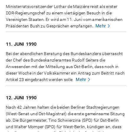
Ministerratsvorsitzender Lothar de Maizière reist als erster
DDR-Regierungschef zu einem viertägigen Besuch in die
Vereinigten Staaten. Er wird am 11. Juni vom amerikanischen
Mehr
Präsidenten Bush zu Gesprächen empfangen.
11. JUNI
1990
Bei der abendlichen Beratung des Bundeskanzlers überrascht
der Chef des Bundeskanzleramtes Rudolf Seiters die
Anwesenden mit der Mitteilung aus Ost-Berlin, dass noch in
dieser Woche in der Volkskammer ein Antrag zum Beitritt nach
Mehr
Artikel 23 eingebracht werden solle.
12. JUNI
1990
Nach 42 Jahren halten die beiden Berliner Stadtregierungen
(West-Senat und Ost-Magistrat) die erste gemeinsame Sitzung
ab. Die Bürgermeister, Tino Schwierzina (SPD) für Ost-Berlin
und Walter Momper (SPD) für West-Berlin, kündigen an, dass