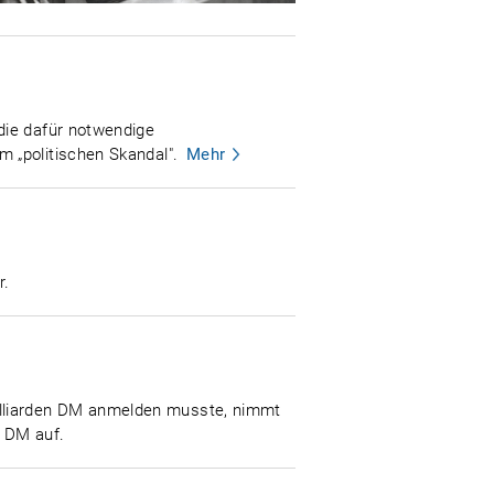
die dafür notwendige
 „politischen Skandal".
Mehr
r.
illiarden DM anmelden musste, nimmt
n DM auf.