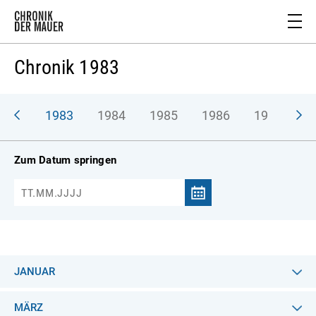
Chronik 1983
982
1983
1984
1985
1986
1987
1
Zum Datum springen
JANUAR
MÄRZ