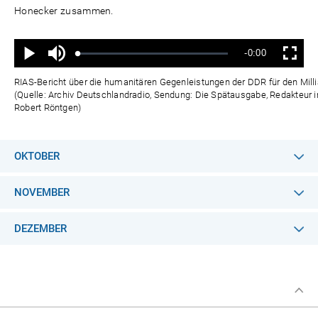
Honecker zusammen.
Ton
Verbleibende
-0:00
aus
Geladen
:
Status
:
Wiedergabe
Vollbild
0%
0%
Zeit
RIAS-Bericht über die humanitären Gegenleistungen der DDR für den Mill
(Quelle: Archiv Deutschlandradio, Sendung: Die Spätausgabe, Redakteur 
Robert Röntgen)
OKTOBER
NOVEMBER
DEZEMBER