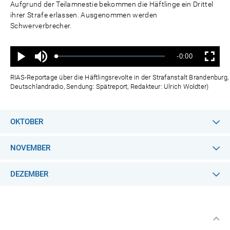
Aufgrund der Teilamnestie bekommen die Häftlinge ein Drittel
ihrer Strafe erlassen. Ausgenommen werden
Schwerverbrecher.
Ton
Verbleibende
-0:00
aus
Geladen
:
Status
:
Wiedergabe
Vollbild
0%
0%
Zeit
RIAS-Reportage über die Häftlingsrevolte in der Strafanstalt Brandenburg
Deutschlandradio, Sendung: Spätreport, Redakteur: Ulrich Woldter)
OKTOBER
NOVEMBER
DEZEMBER