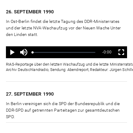
26. SEPTEMBER
1990
In Ost-Berlin findet die letzte Tagung des DDR-Ministerrates
und der letzte NVA-Wachaufzug vor der Neuen Wache Unter
den Linden statt.
Ton
Verbleibende
-0:00
aus
Geladen
:
Status
:
Wiedergabe
Vollbild
0%
0%
Zeit
RIAS-Reportage über den letzten Wachaufzug und die letzte Ministerratst
Archiv Deutschlandradio, Sendung: Abendreport, Redakteur: Jürgen Schill
27. SEPTEMBER
1990
In Berlin vereinigen sich die SPD der Bundesrepublik und die
DDR-SPD auf getrennten Parteitagen zur gesamtdeutschen
SPD.