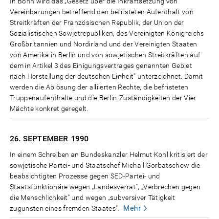
In Bonn wird das „Gesetz über die Inkraftsetzung von
Vereinbarungen betreffend den befristeten Aufenthalt von
Streitkräften der Französischen Republik, der Union der
Sozialistischen Sowjetrepubliken, des Vereinigten Königreichs
Großbritannien und Nordirland und der Vereinigten Staaten
von Amerika in Berlin und von sowjetischen Streitkräften auf
dem in Artikel 3 des Einigungsvertrages genannten Gebiet
nach Herstellung der deutschen Einheit" unterzeichnet. Damit
werden die Ablösung der alliierten Rechte, die befristeten
Truppenaufenthalte und die Berlin-Zuständigkeiten der Vier
Mächte konkret geregelt.
26. SEPTEMBER
1990
In einem Schreiben an Bundeskanzler Helmut Kohl kritisiert der
sowjetische Partei- und Staatschef Michail Gorbatschow die
beabsichtigten Prozesse gegen SED-Partei- und
Staatsfunktionäre wegen „Landesverrat", „Verbrechen gegen
die Menschlichkeit" und wegen „subversiver Tätigkeit
Mehr
zugunsten eines fremden Staates".