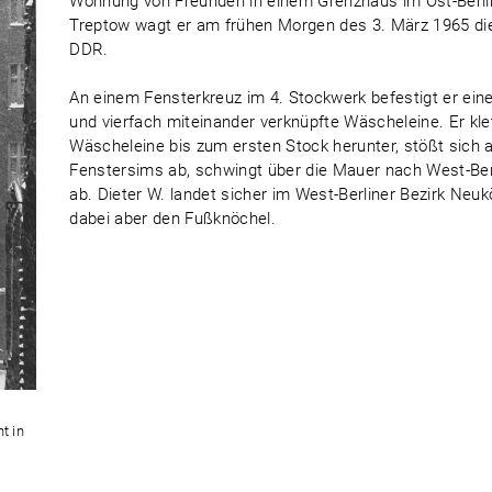
Wohnung von Freunden in einem Grenzhaus im Ost-Berlin
Treptow wagt er am frühen Morgen des 3. März 1965 die
DDR.
An einem Fensterkreuz im 4. Stockwerk befestigt er ein
und vierfach miteinander verknüpfte Wäscheleine. Er kle
Wäscheleine bis zum ersten Stock herunter, stößt sich 
Fenstersims ab, schwingt über die Mauer nach West-Berl
ab. Dieter W. landet sicher im West-Berliner Bezirk Neukö
dabei aber den Fußknöchel.
t in