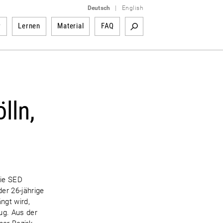
Deutsch
|
English
r
Lernen
Material
FAQ
lln,
die SED
er 26-jährige
ngt wird,
ug. Aus der