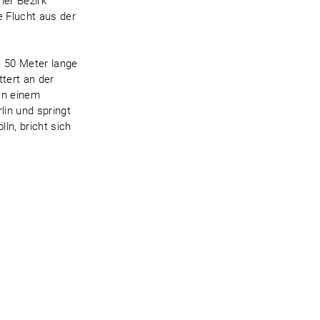
er Bezirk
 Flucht aus der
e 50 Meter lange
ttert an der
an einem
in und springt
lln, bricht sich