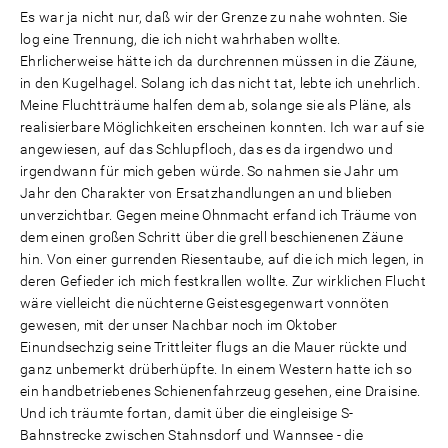
Es war ja nicht nur, daß wir der Grenze zu nahe wohnten. Sie
log eine Trennung, die ich nicht wahrhaben wollte.
Ehrlicherweise hätte ich da durchrennen müssen in die Zäune,
in den Kugelhagel. Solang ich das nicht tat, lebte ich unehrlich.
Meine Fluchtträume halfen dem ab, solange sie als Pläne, als
realisierbare Möglichkeiten erscheinen konnten. Ich war auf sie
angewiesen, auf das Schlupfloch, das es da irgendwo und
irgendwann für mich geben würde. So nahmen sie Jahr um
Jahr den Charakter von Ersatzhandlungen an und blieben
unverzichtbar. Gegen meine Ohnmacht erfand ich Träume von
dem einen großen Schritt über die grell beschienenen Zäune
hin. Von einer gurrenden Riesentaube, auf die ich mich legen, in
deren Gefieder ich mich festkrallen wollte. Zur wirklichen Flucht
wäre vielleicht die nüchterne Geistesgegenwart vonnöten
gewesen, mit der unser Nachbar noch im Oktober
Einundsechzig seine Trittleiter flugs an die Mauer rückte und
ganz unbemerkt drüberhüpfte. In einem Western hatte ich so
ein handbetriebenes Schienenfahrzeug gesehen, eine Draisine.
Und ich träumte fortan, damit über die eingleisige S-
Bahnstrecke zwischen Stahnsdorf und Wannsee - die