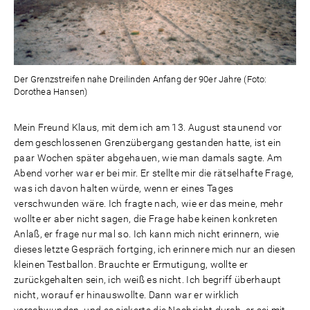
Der Grenzstreifen nahe Dreilinden Anfang der 90er Jahre (Foto:
Dorothea Hansen)
Mein Freund Klaus, mit dem ich am 13. August staunend vor
dem geschlossenen Grenzübergang gestanden hatte, ist ein
paar Wochen später abgehauen, wie man damals sagte. Am
Abend vorher war er bei mir. Er stellte mir die rätselhafte Frage,
was ich davon halten würde, wenn er eines Tages
verschwunden wäre. Ich fragte nach, wie er das meine, mehr
wollte er aber nicht sagen, die Frage habe keinen konkreten
Anlaß, er frage nur mal so. Ich kann mich nicht erinnern, wie
dieses letzte Gespräch fortging, ich erinnere mich nur an diesen
kleinen Testballon. Brauchte er Ermutigung, wollte er
zurückgehalten sein, ich weiß es nicht. Ich begriff überhaupt
nicht, worauf er hinauswollte. Dann war er wirklich