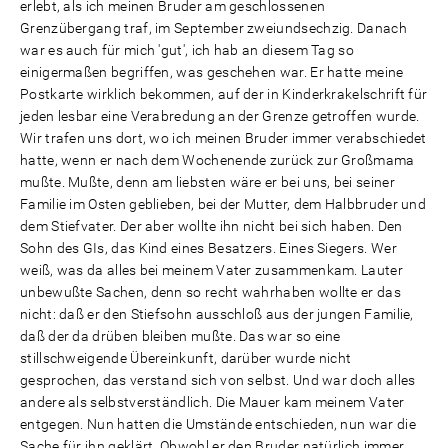
erlebt, als ich meinen Bruder am geschlossenen
Grenzübergang traf, im September zweiundsechzig. Danach
war es auch für mich 'gut', ich hab an diesem Tag so
einigermaßen begriffen, was geschehen war. Er hatte meine
Postkarte wirklich bekommen, auf der in Kinderkrakelschrift für
jeden lesbar eine Verabredung an der Grenze getroffen wurde.
Wir trafen uns dort, wo ich meinen Bruder immer verabschiedet
hatte, wenn er nach dem Wochenende zurück zur Großmama
mußte. Mußte, denn am liebsten wäre er bei uns, bei seiner
Familie im Osten geblieben, bei der Mutter, dem Halbbruder und
dem Stiefvater. Der aber wollte ihn nicht bei sich haben. Den
Sohn des GIs, das Kind eines Besatzers. Eines Siegers. Wer
weiß, was da alles bei meinem Vater zusammenkam. Lauter
unbewußte Sachen, denn so recht wahrhaben wollte er das
nicht: daß er den Stiefsohn ausschloß aus der jungen Familie,
daß der da drüben bleiben mußte. Das war so eine
stillschweigende Übereinkunft, darüber wurde nicht
gesprochen, das verstand sich von selbst. Und war doch alles
andere als selbstverständlich. Die Mauer kam meinem Vater
entgegen. Nun hatten die Umstände entschieden, nun war die
Sache für ihn geklärt. Obwohl er den Bruder natürlich immer