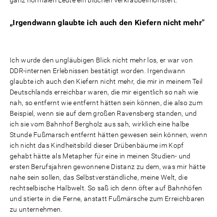
ganz normalen Leute ein bißchen verkrabbelmonstert.
„Irgendwann glaubte ich auch den Kiefern nicht mehr"
Ich wurde den ungläubigen Blick nicht mehr los, er war von
DDR-internen Erlebnissen bestätigt worden. Irgendwann
glaubte ich auch den Kiefern nicht mehr, die mir in meinem Teil
Deutschlands erreichbar waren, die mir eigentlich so nah wie
nah, so entfernt wie entfernt hätten sein können, die also zum
Beispiel, wenn sie auf dem großen Ravensberg standen, und
ich sie vom Bahnhof Bergholz aus sah, wirklich eine halbe
Stunde Fußmarsch entfernt hätten gewesen sein können, wenn
ich nicht das Kindheitsbild dieser Drübenbäume im Kopf
gehabt hätte als Metapher für eine in meinen Studien- und
ersten Berufsjahren gewonnene Distanz zu dem, was mir hätte
nahe sein sollen, das Selbstverständliche, meine Welt, die
rechtselbische Halbwelt. So saß ich denn öfter auf Bahnhöfen
und stierte in die Ferne, anstatt Fußmärsche zum Erreichbaren
zu unternehmen.