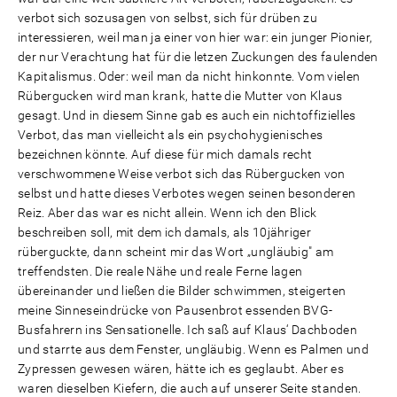
verbot sich sozusagen von selbst, sich für drüben zu
interessieren, weil man ja einer von hier war: ein junger Pionier,
der nur Verachtung hat für die letzen Zuckungen des faulenden
Kapitalismus. Oder: weil man da nicht hinkonnte. Vom vielen
Rübergucken wird man krank, hatte die Mutter von Klaus
gesagt. Und in diesem Sinne gab es auch ein nichtoffizielles
Verbot, das man vielleicht als ein psychohygienisches
bezeichnen könnte. Auf diese für mich damals recht
verschwommene Weise verbot sich das Rübergucken von
selbst und hatte dieses Verbotes wegen seinen besonderen
Reiz. Aber das war es nicht allein. Wenn ich den Blick
beschreiben soll, mit dem ich damals, als 10jähriger
rüberguckte, dann scheint mir das Wort „ungläubig" am
treffendsten. Die reale Nähe und reale Ferne lagen
übereinander und ließen die Bilder schwimmen, steigerten
meine Sinneseindrücke von Pausenbrot essenden BVG-
Busfahrern ins Sensationelle. Ich saß auf Klaus‘ Dachboden
und starrte aus dem Fenster, ungläubig. Wenn es Palmen und
Zypressen gewesen wären, hätte ich es geglaubt. Aber es
waren dieselben Kiefern, die auch auf unserer Seite standen.