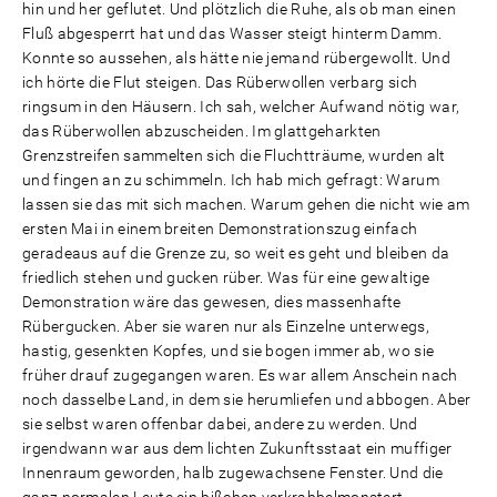
hin und her geflutet. Und plötzlich die Ruhe, als ob man einen
Fluß abgesperrt hat und das Wasser steigt hinterm Damm.
Konnte so aussehen, als hätte nie jemand rübergewollt. Und
ich hörte die Flut steigen. Das Rüberwollen verbarg sich
ringsum in den Häusern. Ich sah, welcher Aufwand nötig war,
das Rüberwollen abzuscheiden. Im glattgeharkten
Grenzstreifen sammelten sich die Fluchtträume, wurden alt
und fingen an zu schimmeln. Ich hab mich gefragt: Warum
lassen sie das mit sich machen. Warum gehen die nicht wie am
ersten Mai in einem breiten Demonstrationszug einfach
geradeaus auf die Grenze zu, so weit es geht und bleiben da
friedlich stehen und gucken rüber. Was für eine gewaltige
Demonstration wäre das gewesen, dies massenhafte
Rübergucken. Aber sie waren nur als Einzelne unterwegs,
hastig, gesenkten Kopfes, und sie bogen immer ab, wo sie
früher drauf zugegangen waren. Es war allem Anschein nach
noch dasselbe Land, in dem sie herumliefen und abbogen. Aber
sie selbst waren offenbar dabei, andere zu werden. Und
irgendwann war aus dem lichten Zukunftsstaat ein muffiger
Innenraum geworden, halb zugewachsene Fenster. Und die