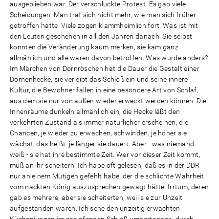
ausgeblieben war. Der verschluckte Protest. Es gab viele
Scheidungen. Man traf sich nicht mehr, wie man sich früher
getroffen hatte. Viele zogen klammheimlich fort. Was ist mit
den Leuten geschehen in all den Jahren danach. Sie selbst
konnten die Veränderung kaum merken, sie kam ganz
allmählich und alle waren davon betroffen. Was wurde anders?
Im Märchen von Dornröschen hat die Dauer die Gestalt einer
Dornenhecke, sie verleibt das Schloß ein und seine innere
Kultur, die Bewohner fallen in eine besondere Art von Schlaf,
aus dem sie nur von außen wieder erweckt werden können. Die
Innenräume dunkeln allmählich ein, die Hecke läßt den
verkehrten Zustand als immer natürlicher erscheinen, die
Chancen, je wieder zu erwachen, schwinden, je höher sie
wächst, das heißt: je länger sie dauert. Aber - was niemand
weiß - sie hat ihre bestimmte Zeit. Wer vor dieser Zeit kommt,
muß an ihr scheitern. Ich habe oft gelesen, daß es in der DDR
nur an einem Mutigen gefehlt habe, der die schlichte Wahrheit
vom nackten König auszusprechen gewagt hätte. Irrtum, deren
gab es mehrere, aber sie scheiterten, weil sie zur Unzeit
aufgestanden waren. Ich sehe den unzeitig erwachten