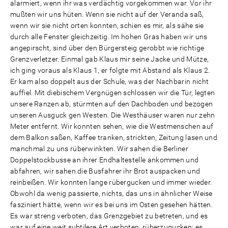
alarmiert, wenn ihr was verdächtig vorgekommen war. Vor ihr
mußten wir uns hüten. Wenn sie nicht auf der Veranda saß,
wenn wir sie nicht orten konnten, schien es mir, als sähe sie
durch alle Fenster gleichzeitig. Im hohen Gras haben wir uns
angepirscht, sind über den Bürgersteig gerobbt wie richtige
Grenzverletzer. Einmal gab Klaus mir seine Jacke und Mütze,
ich ging voraus als Klaus 1, er folgte mit Abstand als Klaus 2.
Er kam also doppelt aus der Schule, was der Nachbarin nicht
auffiel. Mit diebischem Vergnügen schlossen wir die Tür, legten
unsere Ranzen ab, stürmten auf den Dachboden und bezogen
unseren Ausguck gen Westen. Die Westhäuser waren nur zehn
Meter entfernt. Wir konnten sehen, wie die Westmenschen auf
dem Balkon saßen, Kaffee tranken, strickten, Zeitung lasen und
manchmal zu uns rüberwinkten. Wir sahen die Berliner
Doppelstockbusse an ihrer Endhaltestelle ankommen und
abfahren, wir sahen die Busfahrer ihr Brot auspacken und
reinbeißen. Wir konnten lange rübergucken und immer wieder.
Obwohl da wenig passierte, nichts, das uns in ähnlicher Weise
fasziniert hätte, wenn wir es bei uns im Osten gesehen hätten.
Es war streng verboten, das Grenzgebiet zu betreten, und es
war auf eine weit subtilere Art verboten, rüberzugucken: es