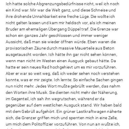
Ich hatte solche Abgrenzungsbedürfnisse nicht, weil ich noch
ein Kind war. Mir war die Welt ganz, und diese Schneise und
ihre drohende Unnahbarkeit eine freche Lüge. Die wollte ich
nicht gelten lassen und kam mir heldisch vor, als ich meinen
Bruder am ehemaligen Übergang Düppel traf. Die Grenze war
schon ein ganzes Jahr geschlossen und immer weniger
Aussicht, daß man sie wieder öffnen würde. Eben waren die
provisorischen Zäune durch massive Mauerteile aus Beton
ausgetauscht worden. Ich hätte ihn gar nicht sehen können,
wenn man nicht im Westen einen Ausguck gebaut hätte. Da
hatte er sein neues Rad hochgehievt um es mir vorzuführen.
Aber er war so weit weg, daß ich weder sehen noch verstehen
konnte, was er mir zeigte. Ich lernte: So einfache Sachen gingen
nun nicht mehr. Jedes Wort mußte gebrüllt werden, das nahm
den Worten ihre Musik. Sie dienten nicht mehr der Näherung,
im Gegenteil, ich sah ihn wegrutschen, während er da
gegenüber auf dem westlichen Ausguck stand. Wir haben bald
mit dem Gebrüll aufgehört. Ein grüner Lastkraftwagen näherte
sich, die Grenzer griffen mich und sperrten mich in eine Zelle,
um mich dem Politoffizier vorzuführen. Von nun an wußte ich,