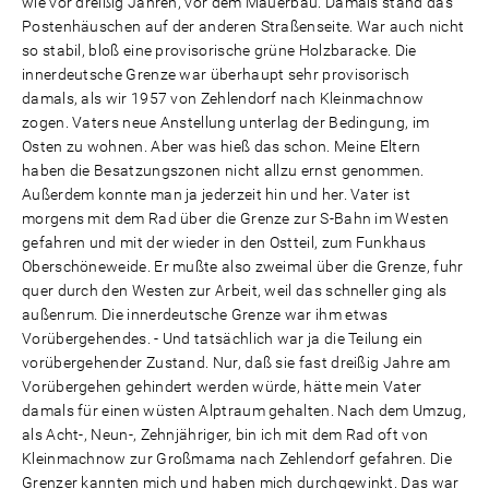
wie vor dreißig Jahren, vor dem Mauerbau. Damals stand das
Postenhäuschen auf der anderen Straßenseite. War auch nicht
so stabil, bloß eine provisorische grüne Holzbaracke. Die
innerdeutsche Grenze war überhaupt sehr provisorisch
damals, als wir 1957 von Zehlendorf nach Kleinmachnow
zogen. Vaters neue Anstellung unterlag der Bedingung, im
Osten zu wohnen. Aber was hieß das schon. Meine Eltern
haben die Besatzungszonen nicht allzu ernst genommen.
Außerdem konnte man ja jederzeit hin und her. Vater ist
morgens mit dem Rad über die Grenze zur S-Bahn im Westen
gefahren und mit der wieder in den Ostteil, zum Funkhaus
Oberschöneweide. Er mußte also zweimal über die Grenze, fuhr
quer durch den Westen zur Arbeit, weil das schneller ging als
außenrum. Die innerdeutsche Grenze war ihm etwas
Vorübergehendes. - Und tatsächlich war ja die Teilung ein
vorübergehender Zustand. Nur, daß sie fast dreißig Jahre am
Vorübergehen gehindert werden würde, hätte mein Vater
damals für einen wüsten Alptraum gehalten. Nach dem Umzug,
als Acht-, Neun-, Zehnjähriger, bin ich mit dem Rad oft von
Kleinmachnow zur Großmama nach Zehlendorf gefahren. Die
Grenzer kannten mich und haben mich durchgewinkt. Das war