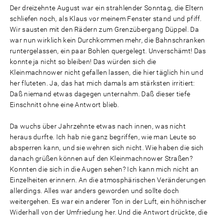
Der dreizehnte August war ein strahlender Sonntag, die Eltern
schliefen noch, als Klaus vor meinem Fenster stand und pfiff.
Wir sausten mit den Rädern zum Grenzübergang Düppel. Da
war nun wirklich kein Durchkommen mehr, die Bahnschranken
runtergelassen, ein paar Bohlen quergelegt. Unverschämt! Das
konnte ja nicht so bleiben! Das würden sich die
Kleinmachnower nicht gefallen lassen, die hier täglich hin und
her fluteten. Ja, das hat mich damals am stärksten irritiert:
Daß niemand etwas dagegen unternahm. Daß dieser tiefe
Einschnitt ohne eine Antwort blieb.
Da wuchs über Jahrzehnte etwas nach innen, was nicht
heraus durfte. Ich hab nie ganz begriffen, wie man Leute so
absperren kann, und sie wehren sich nicht. Wie haben die sich
danach grüßen können auf den Kleinmachnower Straßen?
Konnten die sich in die Augen sehen? Ich kann mich nicht an
Einzelheiten erinnern. An die atmosphärischen Veränderungen
allerdings. Alles war anders geworden und sollte doch
weitergehen. Es war ein anderer Ton in der Luft, ein höhnischer
Widerhall von der Umfriedung her. Und die Antwort drückte, die