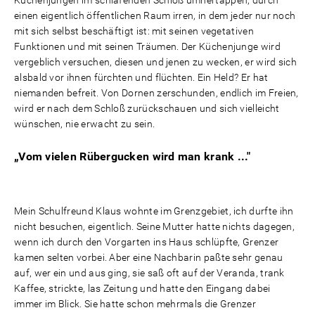
Küchenjungen im schlafenden Schloß umhertappen, durch
einen eigentlich öffentlichen Raum irren, in dem jeder nur noch
mit sich selbst beschäftigt ist: mit seinen vegetativen
Funktionen und mit seinen Träumen. Der Küchenjunge wird
vergeblich versuchen, diesen und jenen zu wecken, er wird sich
alsbald vor ihnen fürchten und flüchten. Ein Held? Er hat
niemanden befreit. Von Dornen zerschunden, endlich im Freien,
wird er nach dem Schloß zurückschauen und sich vielleicht
wünschen, nie erwacht zu sein.
„Vom vielen Rübergucken wird man krank ..."
Mein Schulfreund Klaus wohnte im Grenzgebiet, ich durfte ihn
nicht besuchen, eigentlich. Seine Mutter hatte nichts dagegen,
wenn ich durch den Vorgarten ins Haus schlüpfte, Grenzer
kamen selten vorbei. Aber eine Nachbarin paßte sehr genau
auf, wer ein und aus ging, sie saß oft auf der Veranda, trank
Kaffee, strickte, las Zeitung und hatte den Eingang dabei
immer im Blick. Sie hatte schon mehrmals die Grenzer