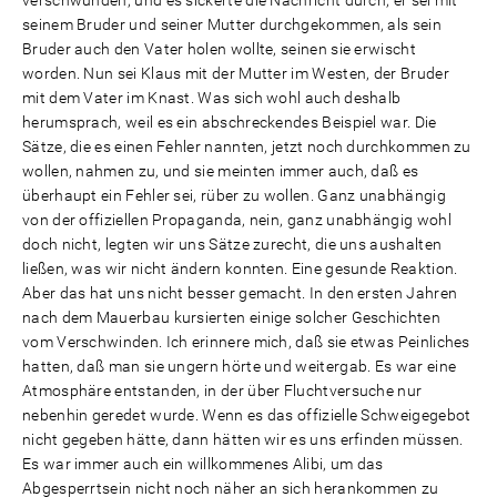
verschwunden, und es sickerte die Nachricht durch, er sei mit
seinem Bruder und seiner Mutter durchgekommen, als sein
Bruder auch den Vater holen wollte, seinen sie erwischt
worden. Nun sei Klaus mit der Mutter im Westen, der Bruder
mit dem Vater im Knast. Was sich wohl auch deshalb
herumsprach, weil es ein abschreckendes Beispiel war. Die
Sätze, die es einen Fehler nannten, jetzt noch durchkommen zu
wollen, nahmen zu, und sie meinten immer auch, daß es
überhaupt ein Fehler sei, rüber zu wollen. Ganz unabhängig
von der offiziellen Propaganda, nein, ganz unabhängig wohl
doch nicht, legten wir uns Sätze zurecht, die uns aushalten
ließen, was wir nicht ändern konnten. Eine gesunde Reaktion.
Aber das hat uns nicht besser gemacht. In den ersten Jahren
nach dem Mauerbau kursierten einige solcher Geschichten
vom Verschwinden. Ich erinnere mich, daß sie etwas Peinliches
hatten, daß man sie ungern hörte und weitergab. Es war eine
Atmosphäre entstanden, in der über Fluchtversuche nur
nebenhin geredet wurde. Wenn es das offizielle Schweigegebot
nicht gegeben hätte, dann hätten wir es uns erfinden müssen.
Es war immer auch ein willkommenes Alibi, um das
Abgesperrtsein nicht noch näher an sich herankommen zu