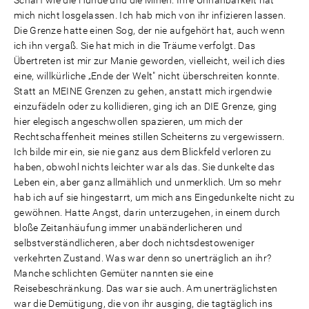
Scharf wie die Hunde und die Minen. Ihre Unnahbarkeit hat
mich nicht losgelassen. Ich hab mich von ihr infizieren lassen.
Die Grenze hatte einen Sog, der nie aufgehört hat, auch wenn
ich ihn vergaß. Sie hat mich in die Träume verfolgt. Das
Übertreten ist mir zur Manie geworden, vielleicht, weil ich dies
eine, willkürliche „Ende der Welt" nicht überschreiten konnte.
Statt an MEINE Grenzen zu gehen, anstatt mich irgendwie
einzufädeln oder zu kollidieren, ging ich an DIE Grenze, ging
hier elegisch angeschwollen spazieren, um mich der
Rechtschaffenheit meines stillen Scheiterns zu vergewissern.
Ich bilde mir ein, sie nie ganz aus dem Blickfeld verloren zu
haben, obwohl nichts leichter war als das. Sie dunkelte das
Leben ein, aber ganz allmählich und unmerklich. Um so mehr
hab ich auf sie hingestarrt, um mich ans Eingedunkelte nicht zu
gewöhnen. Hatte Angst, darin unterzugehen, in einem durch
bloße Zeitanhäufung immer unabänderlicheren und
selbstverständlicheren, aber doch nichtsdestoweniger
verkehrten Zustand. Was war denn so unerträglich an ihr?
Manche schlichten Gemüter nannten sie eine
Reisebeschränkung. Das war sie auch. Am unerträglichsten
war die Demütigung, die von ihr ausging, die tagtäglich ins