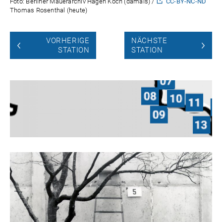
Foto: Berliner Mauerarchiv Hagen Koch (damals) /
CC-BY-NC-ND
Thomas Rosenthal (heute)
VORHERIGE
NÄCHSTE
STATION
STATION