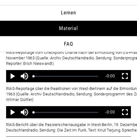
Ton
Verbleibende
-0:00
aus
Geladen
:
Status
:
Wiedergabe
Vollbild
Lernen
0%
0%
Zeit
RIAS, Rede von US-Präsident John F. Kennedy am Rathaus Schöneberg (Mit
Juni 1963 (Quelle: Archiv Deutschlandradio, Sendung: Die Zeit im Funk)
Material
Ton
Verbleibende
-0:00
aus
Geladen
:
Status
:
Wiedergabe
Vollbild
FAQ
0%
0%
Zeit
RIAS-Reportage vom Checkpoint Charlie nach der Ermordung von US-Präsi
November 1963 (Quelle: Archiv Deutschlandradio, Sendung: Sonderprog
Reporter: Erich Nieswandt)
Ton
Verbleibende
-0:00
aus
Geladen
:
Status
:
Wiedergabe
Vollbild
0%
0%
Zeit
RIAS-Reportage über die Reaktionen von West-Berlinern auf die Ermordu
1963 (Quelle: Archiv Deutschlandradio, Sendung: Sonderprogramm des Z
Wilmar Gürtler)
Ton
Verbleibende
-0:00
aus
Geladen
:
Status
:
Wiedergabe
Vollbild
0%
0%
Zeit
RIAS-Bericht über die Passierscheinausgabe in West-Berlin, 19. Dezember
Deutschlandradio, Sendung: Die Zeit im Funk, Text: Knut Terjung, Spreche