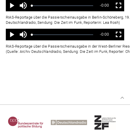
Ton
Verbleibende
-0:00
aus
Geladen
:
Status
:
Wiedergabe
Vollbild
0%
0%
Zeit
RIAS-Reportage über die Passierscheinausgabe in Berlin-Schöneberg, 19.
Deutschlandradio, Sendung: Die Zeit im Funk, Reporterin: Lea Rosh)
Ton
Verbleibende
-0:00
aus
Geladen
:
Status
:
Wiedergabe
Vollbild
0%
0%
Zeit
RIAS-Reportage über die Passierscheinausgabe in der West-Berliner Rie
(Quelle: Archiv Deutschlandradio, Sendung: Die Zeit im Funk, Reporter: Ch