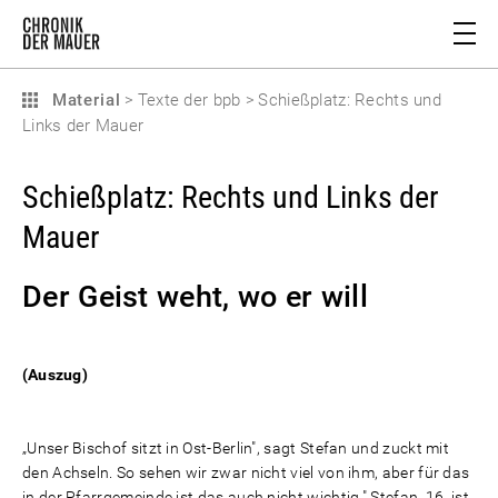
Material
>
Texte der bpb
>
Schießplatz: Rechts und
Links der Mauer
Schießplatz: Rechts und Links der
Mauer
Der Geist weht, wo er will
(Auszug)
„Unser Bischof sitzt in Ost-Berlin", sagt Stefan und zuckt mit
den Achseln. So sehen wir zwar nicht viel von ihm, aber für das
in der Pfarrgemeinde ist das auch nicht wichtig." Stefan, 16, ist