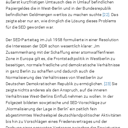
äußerst kurzfristigen Umtausch des in Umlauf befindlichen
Papiergeldes die in West-Berlin und in der Bundesrepublik
befindlichen Geldmengen wertlos zu machen suchte
[22]
. Das
zeigte aber nur an, wie dringlich die Lösung dieses Problems
für die SED geworden war.
Der SED-Parteitag im Juli 1958 formulierte in einer Resolution
die Interessen der DDR schon wesentlich klarer: „Im
Zusammenhang mit der Schaffung einer atomwaffenfreien
Zone in Europa gilt es, die Frontstadtpolitik in Westberlin zu
beseitigen, normale friedliche und demokratische Verhältnisse
in ganz Berlin zu schaffen und dadurch auch die
Normalisierung des Verhältnisses von Westberlin zur
Deutschen Demokratischen Republik zu ermöglichen.
[23]
Sie
zeigte nichts anderes als den Anspruch, auf die inneren
Verhältnisse West-Berlins Einfluß nehmen zu wollen. In der
Folgezeit bildeten sowjetische und SED-Vorschläge zur
„Normalisierung der Lage in Berlin" ein zeitlich fein
abgestimmtes Wechselspiel deutschlandpolitischer Aktivitäten
bis hin zu Vorschlägen eines Friedensvertrages und der
Drohung eines separaten Vertrages zwischen der Sowjetunion