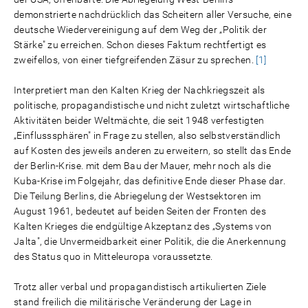
demonstrierte nachdrücklich das Scheitern aller Versuche, eine
deutsche Wiedervereinigung auf dem Weg der „Politik der
Stärke" zu erreichen. Schon dieses Faktum rechtfertigt es
zweifellos, von einer tiefgreifenden Zäsur zu sprechen.
[1]
Interpretiert man den Kalten Krieg der Nachkriegszeit als
politische, propagandistische und nicht zuletzt wirtschaftliche
Aktivitäten beider Weltmächte, die seit 1948 verfestigten
„Einflusssphären" in Frage zu stellen, also selbstverständlich
auf Kosten des jeweils anderen zu erweitern, so stellt das Ende
der Berlin-Krise. mit dem Bau der Mauer, mehr noch als die
Kuba-Krise im Folgejahr, das definitive Ende dieser Phase dar.
Die Teilung Berlins, die Abriegelung der Westsektoren im
August 1961, bedeutet auf beiden Seiten der Fronten des
Kalten Krieges die endgültige Akzeptanz des „Systems von
Jalta", die Unvermeidbarkeit einer Politik, die die Anerkennung
des Status quo in Mitteleuropa voraussetzte.
Trotz aller verbal und propagandistisch artikulierten Ziele
stand freilich die militärische Veränderung der Lage in