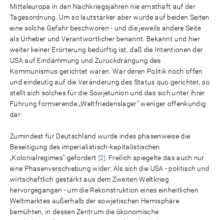
Mitteleuropa in den Nachkriegsjahren nie ernsthaft auf der
Tagesordnung. Um so lautstärker aber wurde auf beiden Seiten
eine solche Gefahr beschworen - und die jeweils andere Seite
als Urheber und Verantwortlicher benannt. Bekannt und hier
weiter keiner Erörterung bedürftig ist, daß die Intentionen der
USA auf Eindämmung und Zurückdrängung des
Kommunismus gerichtet waren. War deren Politik noch offen
und eindeutig auf die Veränderung des Status quo gerichtet, so
stellt sich solches für die Sowjetunion und das sich unter ihrer
Führung formierende „Weltfriedenslager" weniger offenkundig
dar.
Zumindest für Deutschland wurde indes phasenweise die
Beseitigung des imperialistisch-kapitalistischen
„Kolonialregimes" gefordert
[2]
. Freilich spiegelte das auch nur
eine Phasenverschiebung wider: Als sich die USA - politisch und
wirtschaftlich gestärkt aus dem Zweiten Weltkrieg
hervorgegangen - um die Rekonstruktion eines einheitlichen
Weltmarktes außerhalb der sowjetischen Hemisphäre
bemühten, in dessen Zentrum die ökonomische