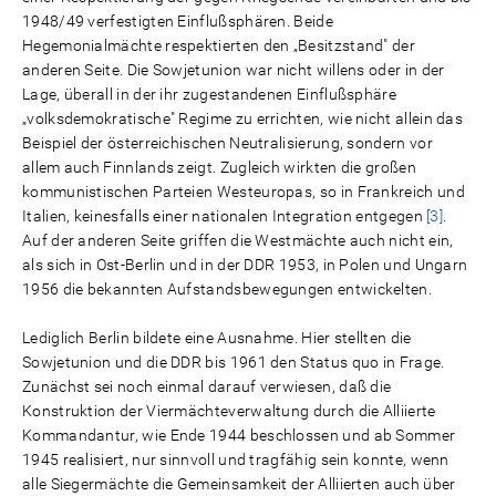
1948/49 verfestigten Einflußsphären. Beide
Hegemonialmächte respektierten den „Besitzstand" der
anderen Seite. Die Sowjetunion war nicht willens oder in der
Lage, überall in der ihr zugestandenen Einflußsphäre
„volksdemokratische" Regime zu errichten, wie nicht allein das
Beispiel der österreichischen Neutralisierung, sondern vor
allem auch Finnlands zeigt. Zugleich wirkten die großen
kommunistischen Parteien Westeuropas, so in Frankreich und
Italien, keinesfalls einer nationalen Integration entgegen
[3]
.
Auf der anderen Seite griffen die Westmächte auch nicht ein,
als sich in Ost-Berlin und in der DDR 1953, in Polen und Ungarn
1956 die bekannten Aufstandsbewegungen entwickelten.
Lediglich Berlin bildete eine Ausnahme. Hier stellten die
Sowjetunion und die DDR bis 1961 den Status quo in Frage.
Zunächst sei noch einmal darauf verwiesen, daß die
Konstruktion der Viermächteverwaltung durch die Alliierte
Kommandantur, wie Ende 1944 beschlossen und ab Sommer
1945 realisiert, nur sinnvoll und tragfähig sein konnte, wenn
alle Siegermächte die Gemeinsamkeit der Alliierten auch über