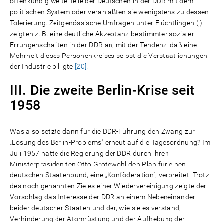
offenkundig weite Teile der Deutschen in der DDR mit dem
politischen System oder veranlaßten sie wenigstens zu dessen
Tolerierung. Zeitgenössische Umfragen unter Flüchtlingen (!)
zeigten z. B. eine deutliche Akzeptanz bestimmter sozialer
Errungenschaften in der DDR an, mit der Tendenz, daß eine
Mehrheit dieses Personenkreises selbst die Verstaatlichungen
der Industrie billigte
[20]
.
III. Die zweite Berlin-Krise seit
1958
Was also setzte dann für die DDR-Führung den Zwang zur
„Lösung des Berlin-Problems" erneut auf die Tagesordnung? Im
Juli 1957 hatte die Regierung der DDR durch ihren
Ministerpräsiden ten Otto Grotewohl den Plan für einen
deutschen Staatenbund, eine „Konföderation", verbreitet. Trotz
des noch genannten Zieles einer Wiedervereinigung zeigte der
Vorschlag das Interesse der DDR an einem Nebeneinander
beider deutscher Staaten und der, wie sie es verstand,
Verhinderung der Atomrüstung und der Aufhebung der