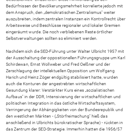
Bedürfnissen der Bevölkerungsmehrheit korrelierte jedoch mit
dem Anspruch, den „demokratischen Zentralismus" weiter
auszubreiten, indem zentralen Instanzen ein Kontrollrecht über
Arbeitsweise und Beschlüsse regionaler und lokaler Gremien
eingeräumt wurde. Die noch verbliebenen Reste örtlicher
Selbstverwaltungen sollten so eliminiert werden.
Nachdem sich die SED-Führung unter Walter Ulbricht 1957 mit
der Ausschaltung der oppositionellen Führungsgruppe um Karl
Schirdewan, Ernst Wollweber und Fred Oelßner und der
Zerschlagung der intellektuellen Opposition um Wolfgang
Harich und Heinz Zöger endgültig stabilisiert hatte, wurden
auch die Konturen der angestrebten wirtschaftlichen
Gesundung klarer: Verstärkter Kurs eines „sozialistischen
Aufbaus" in der DDR, Intensivierung der wirtschaftlichen und
politischen Integration in das östliche Wirtschaftssystem,
Verringerung der Abhängigkeiten von der Bundesrepublik und
den westlichen Märkten - („Störfreimachung" hieß das
anschließend in Ulbrichts bürokratischer Sprache) - rückten in
das Zentrum der SED-Strategie. Immerhin hatten die 1956/57