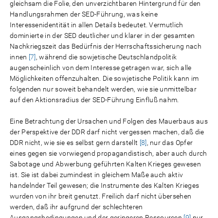
gleichsam die Folie, den unverzichtbaren Hintergrund für den
Handlungsrahmen der SED-Führung, was keine
Interessenidentität in allen Details bedeutet. Vermutlich
dominierte in der SED deutlicher und klarer in der gesamten
Nachkriegszeit das Bedürfnis der Herrschaftssicherung nach
innen
[7]
, während die sowjetische Deutschlandpolitik
augenscheinlich von dem Interesse getragen war, sich alle
Möglichkeiten offenzuhalten. Die sowjetische Politik kann im
folgenden nur soweit behandelt werden, wie sie unmittelbar
auf den Aktionsradius der SED-Führung Einfluß nahm.
Eine Betrachtung der Ursachen und Folgen des Mauerbaus aus
der Perspektive der DDR darf nicht vergessen machen, daß die
DDR nicht, wie sie es selbst gern darstellt
[8]
, nur das Opfer
eines gegen sie vorwiegend propagandistisch, aber auch durch
Sabotage und Abwerbung geführten Kalten Krieges gewesen
ist. Sie ist dabei zumindest in gleichem Maße auch aktiv
handelnder Teil gewesen; die Instrumente des Kalten Krieges
wurden von ihr breit genutzt. Freilich darf nicht übersehen
werden, daß ihr aufgrund der schlechteren
Ausgangsbedingungen und der geringeren Ressourcen
[9]
nur