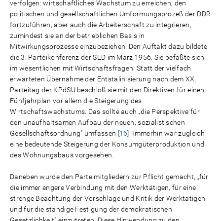
verfolgen: wirtschaftliches Wachstum zu erreichen, den
politischen und gesellschaftlichen Umformungsprozeß der DDR
fortzuführen, aber auch die Arbeiterschaft zu integrieren,
zumindest sie an der betrieblichen Basis in
Mitwirkungsprozesse einzubeziehen. Den Auftakt dazu bildete
die 3. Parteikonferenz der SED im März 1956. Sie befaßte sich
im wesentlichen mit Wirtschaftsfragen. Statt der vielfach
erwarteten Übernahme der Entstalinisierung nach dem XX.
Parteitag der KPdSU beschloß sie mit den Direktiven für einen
Fünfjahrplan vor allem die Steigerung des
Wirtschaftswachstums. Das sollte auch „die Perspektive für
den unaufhaltsamen Aufbau der neuen, sozialistischen
Gesellschaftsordnung" umfassen
[16]
. Immerhin war zugleich
eine bedeutende Steigerung der Konsumgüterproduktion und
des Wohnungsbaus vorgesehen.
Daneben wurde den Parteimitgliedern zur Pflicht gemacht, „für
die immer engere Verbindung mit den Werktätigen, für eine
strenge Beachtung der Vorschläge und Kritik der Werktätigen
und für die ständige Festigung der demokratischen
Gesetzlichkeit" einzutreten. Diese Hinwendung zu den