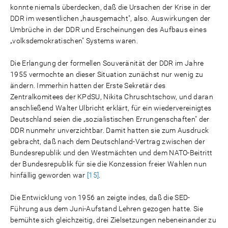
konnte niemals überdecken, daß die Ursachen der Krise in der
DDR im wesentlichen „hausgemacht", also. Auswirkungen der
Umbrüche in der DDR und Erscheinungen des Aufbaus eines
„volksdemokratischen" Systems waren.
Die Erlangung der formellen Souveränität der DDR im Jahre
1955 vermochte an dieser Situation zunächst nur wenig zu
ändern. Immerhin hatten der Erste Sekretär des
Zentralkomitees der KPdSU, Nikita Chruschtschow, und daran
anschließend Walter Ulbricht erklärt, für ein wiedervereinigtes
Deutschland seien die „sozialistischen Errungenschaften" der
DDR nunmehr unverzichtbar. Damit hatten sie zum Ausdruck
gebracht, daß nach dem Deutschland-Vertrag zwischen der
Bundesrepublik und den Westmächten und dem NATO-Beitritt
der Bundesrepublik für sie die Konzession freier Wahlen nun
hinfällig geworden war
[15]
.
Die Entwicklung von 1956 an zeigte indes, daß die SED-
Führung aus dem Juni-Aufstand Lehren gezogen hatte. Sie
bemühte sich gleichzeitig, drei Zielsetzungen nebeneinander zu