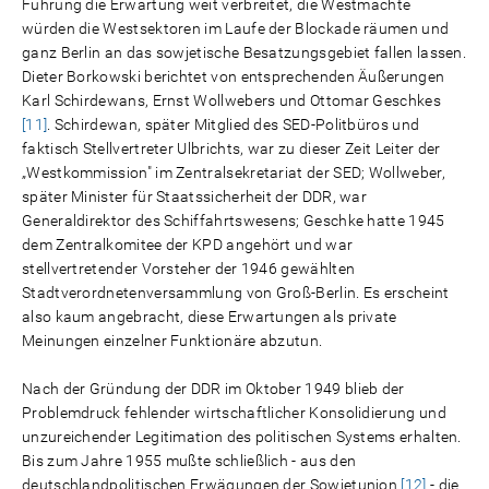
Führung die Erwartung weit verbreitet, die Westmächte
würden die Westsektoren im Laufe der Blockade räumen und
ganz Berlin an das sowjetische Besatzungsgebiet fallen lassen.
Dieter Borkowski berichtet von entsprechenden Äußerungen
Karl Schirdewans, Ernst Wollwebers und Ottomar Geschkes
[11]
. Schirdewan, später Mitglied des SED-Politbüros und
faktisch Stellvertreter Ulbrichts, war zu dieser Zeit Leiter der
„Westkommission" im Zentralsekretariat der SED; Wollweber,
später Minister für Staatssicherheit der DDR, war
Generaldirektor des Schiffahrtswesens; Geschke hatte 1945
dem Zentralkomitee der KPD angehört und war
stellvertretender Vorsteher der 1946 gewählten
Stadtverordnetenversammlung von Groß-Berlin. Es erscheint
also kaum angebracht, diese Erwartungen als private
Meinungen einzelner Funktionäre abzutun.
Nach der Gründung der DDR im Oktober 1949 blieb der
Problemdruck fehlender wirtschaftlicher Konsolidierung und
unzureichender Legitimation des politischen Systems erhalten.
Bis zum Jahre 1955 mußte schließlich - aus den
deutschlandpolitischen Erwägungen der Sowjetunion
[12]
- die