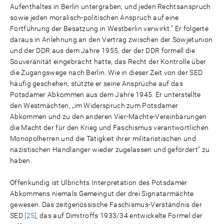
Aufenthaltes in Berlin untergraben, und jeden Rechtsanspruch
sowie jeden moralisch-politischen Anspruch auf eine
Fortführung der Besatzung in Westberlin verwirkt." Er folgerte
daraus in Anlehnung an den Vertrag zwischen der Sowjetunion
und der DDR aus dem Jahre 1955, der der DDR formell die
Souveränität eingebracht hatte, das Recht der Kontrolle über
die Zugangswege nach Berlin. Wie in dieser Zeit von der SED
häufig geschehen, stützte er seine Ansprüche auf das
Potsdamer Abkommen aus dem Jahre 1945. Er unterstellte
den Westmächten, „im Widerspruch zum Potsdamer
Abkommen und zu den anderen Vier-Mächte-Vereinbarungen
die Macht der für den Krieg und Faschismus verantwortlichen
Monopolherren und die Tätigkeit ihrer militaristischen und
nazistischen Handlanger wieder zugelassen und gefördert" zu
haben.
Offenkundig ist Ulbrichts Interpretation des Potsdamer
Abkommens niemals Gemeingut der drei Signatarmächte
gewesen. Das zeitgenössische Faschismus-Verständnis der
SED
[25]
, das auf Dimitroffs 1933/34 entwickelte Formel der