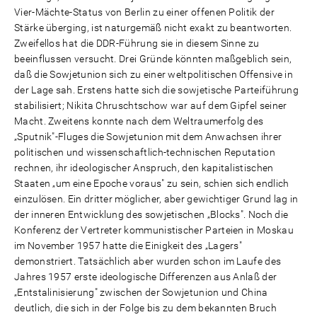
Vier-Mächte-Status von Berlin zu einer offenen Politik der
Stärke überging, ist naturgemäß nicht exakt zu beantworten.
Zweifellos hat die DDR-Führung sie in diesem Sinne zu
beeinflussen versucht. Drei Gründe könnten maßgeblich sein,
daß die Sowjetunion sich zu einer weltpolitischen Offensive in
der Lage sah. Erstens hatte sich die sowjetische Parteiführung
stabilisiert; Nikita Chruschtschow war auf dem Gipfel seiner
Macht. Zweitens konnte nach dem Weltraumerfolg des
„Sputnik"-Fluges die Sowjetunion mit dem Anwachsen ihrer
politischen und wissenschaftlich-technischen Reputation
rechnen, ihr ideologischer Anspruch, den kapitalistischen
Staaten „um eine Epoche voraus" zu sein, schien sich endlich
einzulösen. Ein dritter möglicher, aber gewichtiger Grund lag in
der inneren Entwicklung des sowjetischen „Blocks". Noch die
Konferenz der Vertreter kommunistischer Parteien in Moskau
im November 1957 hatte die Einigkeit des „Lagers"
demonstriert. Tatsächlich aber wurden schon im Laufe des
Jahres 1957 erste ideologische Differenzen aus Anlaß der
„Entstalinisierung" zwischen der Sowjetunion und China
deutlich, die sich in der Folge bis zu dem bekannten Bruch