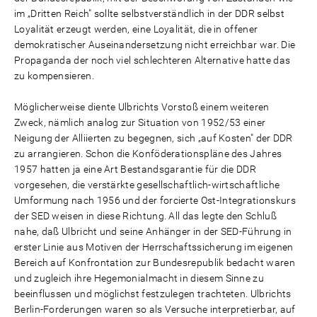
im „Dritten Reich" sollte selbstverständlich in der DDR selbst
Loyalität erzeugt werden, eine Loyalität, die in offener
demokratischer Auseinandersetzung nicht erreichbar war. Die
Propaganda der noch viel schlechteren Alternative hatte das
zu kompensieren.
Möglicherweise diente Ulbrichts Vorstoß einem weiteren
Zweck, nämlich analog zur Situation von 1952/53 einer
Neigung der Alliierten zu begegnen, sich „auf Kosten" der DDR
zu arrangieren. Schon die Konföderationspläne des Jahres
1957 hatten ja eine Art Bestandsgarantie für die DDR
vorgesehen, die verstärkte gesellschaftlich-wirtschaftliche
Umformung nach 1956 und der forcierte Ost-Integrationskurs
der SED weisen in diese Richtung. All das legte den Schluß
nahe, daß Ulbricht und seine Anhänger in der SED-Führung in
erster Linie aus Motiven der Herrschaftssicherung im eigenen
Bereich auf Konfrontation zur Bundesrepublik bedacht waren
und zugleich ihre Hegemonialmacht in diesem Sinne zu
beeinflussen und möglichst festzulegen trachteten. Ulbrichts
Berlin-Forderungen waren so als Versuche interpretierbar, auf