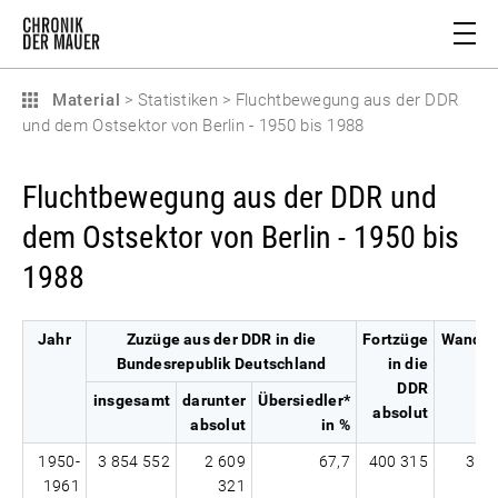
Material
>
Statistiken
>
Fluchtbewegung aus der DDR
und dem Ostsektor von Berlin - 1950 bis 1988
Fluchtbewegung aus der DDR und
dem Ostsektor von Berlin - 1950 bis
1988
Jahr
Zuzüge aus der DDR in die
Fortzüge
Wander
Bundesrepublik Deutschland
in die
DDR
insgesamt
darunter
Übersiedler*
absolut
absolut
in %
1950-
3 854 552
2 609
67,7
400 315
3 4
1961
321