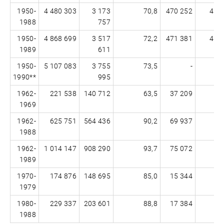
1950-
4 480 303
3 173
70,8
470 252
4 0
1988
757
1950-
4 868 699
3 517
72,2
471 381
4 3
1989
611
1950-
5 107 083
3 755
73,5
-
1990**
995
1962-
221 538
140 712
63,5
37 209
18
1969
1962-
625 751
564 436
90,2
69 937
55
1988
1962-
1 014 147
908 290
93,7
75 072
93
1989
1970-
174 876
148 695
85,0
15 344
15
1979
1980-
229 337
203 601
88,8
17 384
21
1988