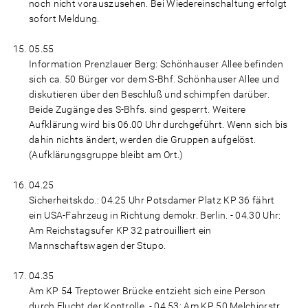
noch nicht vorauszusehen. Bei Wiedereinschaltung erfolgt
sofort Meldung.
05.55
Information Prenzlauer Berg: Schönhauser Allee befinden
sich ca. 50 Bürger vor dem S-Bhf. Schönhauser Allee und
diskutieren über den Beschluß und schimpfen darüber.
Beide Zugänge des S-Bhfs. sind gesperrt. Weitere
Aufklärung wird bis 06.00 Uhr durchgeführt. Wenn sich bis
dahin nichts ändert, werden die Gruppen aufgelöst.
(Aufklärungsgruppe bleibt am Ort.)
04.25
Sicherheitskdo.: 04.25 Uhr Potsdamer Platz KP 36 fährt
ein USA-Fahrzeug in Richtung demokr. Berlin. - 04.30 Uhr:
Am Reichstagsufer KP 32 patrouilliert ein
Mannschaftswagen der Stupo.
04.35
Am KP 54 Treptower Brücke entzieht sich eine Person
durch Flucht der Kontrolle. - 04.53: Am KP 50 Melchiorstr.