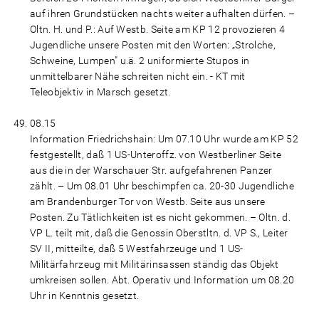
auf ihren Grundstücken nachts weiter aufhalten dürfen. –
Oltn. H. und P.: Auf Westb. Seite am KP 12 provozieren 4
Jugendliche unsere Posten mit den Worten: „Strolche,
Schweine, Lumpen" u.ä. 2 uniformierte Stupos in
unmittelbarer Nähe schreiten nicht ein. - KT mit
Teleobjektiv in Marsch gesetzt.
08.15
Information Friedrichshain: Um 07.10 Uhr wurde am KP 52
festgestellt, daß 1 US-Unteroffz. von Westberliner Seite
aus die in der Warschauer Str. aufgefahrenen Panzer
zählt. – Um 08.01 Uhr beschimpfen ca. 20-30 Jugendliche
am Brandenburger Tor von Westb. Seite aus unsere
Posten. Zu Tätlichkeiten ist es nicht gekommen. – Oltn. d.
VP L. teilt mit, daß die Genossin Oberstltn. d. VP S., Leiter
SV II, mitteilte, daß 5 Westfahrzeuge und 1 US-
Militärfahrzeug mit Militärinsassen ständig das Objekt
umkreisen sollen. Abt. Operativ und Information um 08.20
Uhr in Kenntnis gesetzt.