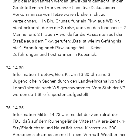
und die Maßnahmen werden unwirksam gemacht. In den
Gaststätten sind nur vereinzelt positive Diskussionen.
Vorkommnisse von Hetze waren bisher nicht zu
verzeichnen. – In Bln.-Grünau fuhr ein Pkw. aus WD, Nr.
nicht bekannt, durch die Straße, und von den Insassen – 2
Männer und 2 Frauen – wurde für die Passanten auf der
Straße aus dem Pkw. gerufen: „Das ist wie im Gefängnis
hier". Fahndung nach Pkw. ausgelöst. – Keine
Zuführungen und Festnahmen in Köpenick.
14.30
Information Treptow, Gen. K.: Um 13.30 Uhr sind 3
Jugendliche in Sachen durch den Landwehrkanal von der
Lohmühlenstr. nach WB geschwommen. Vom Stab der VPI
werden dort Streifenposten aufgestellt.
14.35
Information Mitte: 14.23 Uhr meldet der Zentralrat der
FDJ, daß auf dem Ruinengelände Mittelstr./Klara-Zentkin-
Str./Friedrichstr. und Neustädtische- Kirchstr. ca. 200
Personen sich angesammelt haben. Vermutl. Westberliner