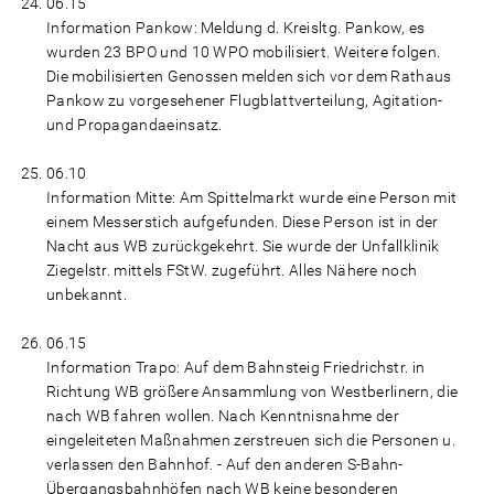
06.15
Information Pankow: Meldung d. Kreisltg. Pankow, es
wurden 23 BPO und 10 WPO mobilisiert. Weitere folgen.
Die mobilisierten Genossen melden sich vor dem Rathaus
Pankow zu vorgesehener Flugblattverteilung, Agitation-
und Propagandaeinsatz.
06.10
Information Mitte: Am Spittelmarkt wurde eine Person mit
einem Messerstich aufgefunden. Diese Person ist in der
Nacht aus WB zurückgekehrt. Sie wurde der Unfallklinik
Ziegelstr. mittels FStW. zugeführt. Alles Nähere noch
unbekannt.
06.15
Information Trapo: Auf dem Bahnsteig Friedrichstr. in
Richtung WB größere Ansammlung von Westberlinern, die
nach WB fahren wollen. Nach Kenntnisnahme der
eingeleiteten Maßnahmen zerstreuen sich die Personen u.
verlassen den Bahnhof. - Auf den anderen S-Bahn-
Übergangsbahnhöfen nach WB keine besonderen