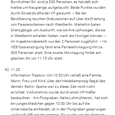
Bornholmer Str. sind je 300 Personen, es handelt sich
hierbei um Neugierige, aufgetaucht. Beide Punkte wurden
durch Einsatzkräfte der VP geräumt. – Bei der
Bevölkerung tauchen Diskussionen auf über die Erteilung
von Passierscheinen nach Westberlin. Weiterhin baten
Grenzgänger um Auskunft, wie sie ihre Leihwagen, die sie
in Westberlin erhalten haben, nach dort bringen können. –
Im Inspektionsbereich wurden 2 Personen zugeführt. – Im
VEB Gasversorgung fand eine Parteiaktivtagung mit ca.
500 Personen statt. Eine zweite Aktivtagung findet am
gleichen Ort um 11.15 Uhr statt.
11.20
Information Treptow: Um 10.30 Uhr verließ eine Familie,
Mann, Frau und Kind, über den Heidekampweg illegal das
demokr. Berlin. Sperre war zu dieser Zeit noch nicht
errichtet. Vorkommnis wurde durch einen VP-Helfer
beobachtet. - Am Flutgraben, Nähe Lohmühlenstr., hat sich
ein junges Mädchen gegen 10.00 Uhr bis auf die
Unterwäsche entkleidet, ist in den Flutgraben gesprungen
und nach WB geschwommen. Sie wurde von der dortigen