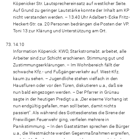
Köpenicker Str. Lautsprechereinsatz auf westlicher Seite.
Auf Grund zu geringer Lautstärke konnte der Inhalt am KP
nicht verstanden werden. – 13.40 Uhr Adalbert- Ecke Fritz-
Heckert-Str. ca. 20 Personen bedrängen die Posten der VP.
Toni 13 zur Klärung und Unterstützung am Ort.
14.10
Information Köpenick: KWO, Starkstromabt. arbeitet, alle
Arbeiter sind zur Schicht erschienen. Stimmung gut und
Zustimmungserklärungen. – Im Wohnbereich fällt der
schwache Kfz.- und Fußgängerverkehr auf. West-Kfz.
kaum zu sehen. – Jugendliche stehen vielfach in den
Hausfluren oder vor den Türen, diskutieren u.a., daß sie
nun bald eingezogen werden. – Der Pfarrer in Grünau
sagte in der heutigen Predigt u.a. „Der eiserne Vorhang ist
nun endgültig gefallen, man soll beten, damit nichts
passiert". Als während des Gottesdienstes die Sirene der
Freiwilligen Feuerwehr ging, verfielen mehrere in
Panikstimmung. – In den Gaststätten sprechen die Bürger
u.a., die Westmächte werden Gegenmaßnahmen ergreifen,