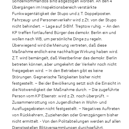
Sonderkommandos sind abgezogen worden. An den 4
Übergängen im Inspektionsbereich verstärkte
Funkwagentätigkeit der Stupo und z.T. Doppelposten.
Fahrzeug- und Personenverkehr wird z.Zt. von der Stupo
nicht behindert. – Lage auf S-Bhf. Treptow ruhig. – An den
KP treffen fortlaufend Bürger des demokr. Berlin ein und
wollen nach WB, um persönliche Dinge zu regeln.
Überwiegend wird die Meinung vertreten, daß diese
Maßnahme endlich eine nachhaltige Wirkung haben wird.
Z.T. wird bemängelt, daß Westberliner das demokr. Berlin
betreten können, aber umgekehrt der Verkehr noch nicht
freigegeben wird. – In den Betrieben gibt es keine
Störungen. Gegnerische Tätigkeiten bisher nicht
festgestellt. – Bei der Bevölkerung setzt sich die Einsicht in
die Notwendigkeit der Maßnahme durch. – Die zugeführte
Person vom KP Elsenstr. wird z.Zt. noch überprüft. –
Zusammenrottung von Jugendlichen in Wohn- und
Ausflugsgebieten nicht festgestellt. – Negatives Auftreten
von Rückkehrern, Zuziehenden oder Grenzgängern bisher
nicht ermittelt. - Von den Politabteilungen werden auf allen
Dienstsstellen Blitzversammlungen durchgeführt.