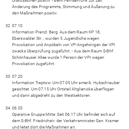
Diskussionen positiv. - Beim Fernsehfunk zur Zeit
Änderung des Programms, Stimmung und Äußerung zu
den Maßnahmen positiv.
07.10
Information Prenzl. Berg: Aus dem Raum KP 18,
Eberswalder Str. , wurden 5 Jugendliche wegen
Provokation und Anpöbeln von VP-Angehörigen der VPI
zwecks Überprüfung zugeführt. - Aus dem Raum S-Bhf.
Schönhauser Allee wurde 1 Person der VPI wegen
Provokation zugeführt.
07.20
Information Treptow: Um 07.05 Uhr amerik. Hubschrauber
gesichtet. Um 07.15 Uhr Ortsteil Altglienicke überflogen
und dann abgedreht zu den Westsektoren.
06.55
Operative Gruppe Mitte: Seit 06.17 Uhr befindet sich auf
dem S-Bhf. Friedrichstr. der Verkehrsminister Gen. Kramer
und leitet dort die Maßnahmen an.