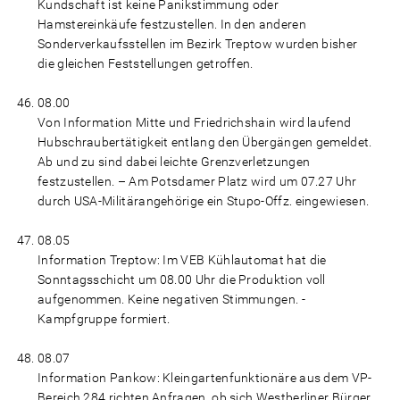
Kundschaft ist keine Panikstimmung oder
Hamstereinkäufe festzustellen. In den anderen
Sonderverkaufsstellen im Bezirk Treptow wurden bisher
die gleichen Feststellungen getroffen.
08.00
Von Information Mitte und Friedrichshain wird laufend
Hubschraubertätigkeit entlang den Übergängen gemeldet.
Ab und zu sind dabei leichte Grenzverletzungen
festzustellen. – Am Potsdamer Platz wird um 07.27 Uhr
durch USA-Militärangehörige ein Stupo-Offz. eingewiesen.
08.05
Information Treptow: Im VEB Kühlautomat hat die
Sonntagsschicht um 08.00 Uhr die Produktion voll
aufgenommen. Keine negativen Stimmungen. -
Kampfgruppe formiert.
08.07
Information Pankow: Kleingartenfunktionäre aus dem VP-
Bereich 284 richten Anfragen, ob sich Westberliner Bürger