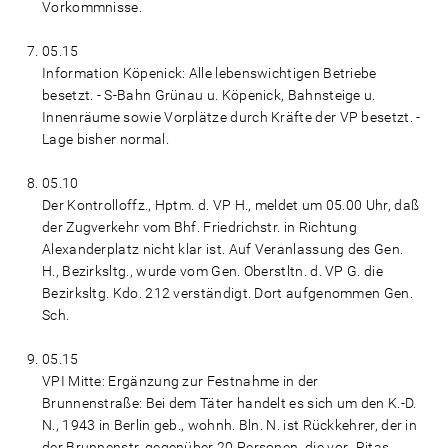
Vorkommnisse.
05.15
Information Köpenick: Alle lebenswichtigen Betriebe
besetzt. - S-Bahn Grünau u. Köpenick, Bahnsteige u.
Innenräume sowie Vorplätze durch Kräfte der VP besetzt. -
Lage bisher normal.
05.10
Der Kontrolloffz., Hptm. d. VP H., meldet um 05.00 Uhr, daß
der Zugverkehr vom Bhf. Friedrichstr. in Richtung
Alexanderplatz nicht klar ist. Auf Veranlassung des Gen.
H., Bezirksltg., wurde vom Gen. Oberstltn. d. VP G. die
Bezirksltg. Kdo. 212 verständigt. Dort aufgenommen Gen.
Sch.
05.15
VPI Mitte: Ergänzung zur Festnahme in der
Brunnenstraße: Bei dem Täter handelt es sich um den K.-D.
N., 1943 in Berlin geb., wohnh. Bln. N. ist Rückkehrer, der in
der Brunnenstr. gegenüber 20 Personen, die vor „Ritas