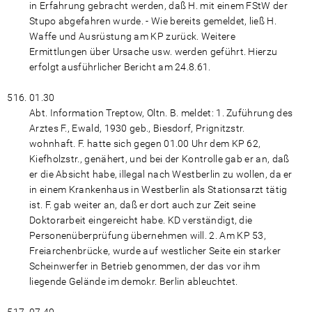
in Erfahrung gebracht werden, daß H. mit einem FStW der
Stupo abgefahren wurde. - Wie bereits gemeldet, ließ H.
Waffe und Ausrüstung am KP zurück. Weitere
Ermittlungen über Ursache usw. werden geführt. Hierzu
erfolgt ausführlicher Bericht am 24.8.61.
01.30
Abt. Information Treptow, Oltn. B. meldet: 1. Zuführung des
Arztes F., Ewald, 1930 geb., Biesdorf, Prignitzstr.
wohnhaft. F. hatte sich gegen 01.00 Uhr dem KP 62,
Kiefholzstr., genähert, und bei der Kontrolle gab er an, daß
er die Absicht habe, illegal nach Westberlin zu wollen, da er
in einem Krankenhaus in Westberlin als Stationsarzt tätig
ist. F. gab weiter an, daß er dort auch zur Zeit seine
Doktorarbeit eingereicht habe. KD verständigt, die
Personenüberprüfung übernehmen will. 2. Am KP 53,
Freiarchenbrücke, wurde auf westlicher Seite ein starker
Scheinwerfer in Betrieb genommen, der das vor ihm
liegende Gelände im demokr. Berlin ableuchtet.