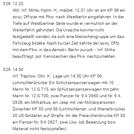
12.25
Abt. Inf. Mitte, Hptm. H., meldet: 12.01 Uhr ist am KP 38 ein
sowj. Offizier mit Pkw. nach Westberlin eingefahren. In der
Tiefe auf Westberliner Seite wurde er vermutlich an der
Weiterfahrt gehindert. Die Ursache konnte nicht
festgestellt werden, da sich eine Menschengruppe um das
Fahrzeug bildete. Nach kurzer Zeit kehrte der sowj. Offz.
mit dem Pkw. in das demokr. Berlin zurück. - Inf. Mitte
beauftragt, pol. Kennzeichen des Pkw. nachzumelden.
14.50
Inf. Treptow, Oltn. K.: Lage um 14.30 Uhr KP 56,
Lohmühlenbrücke: Ein Schützenpanzerwagen mit 10
Mann Nr. 12 G 715, ein Schützenpanzerwagen mit zehn
Mann Nr. 12 G 700, zwei Panzer Nr. 9 A 2960 und Nr. 9 A
2928, ein Militärbus, ein Jeep mit vier Militärpersonen.
Zwischen KP 55 und 56 (Lohmühlenstr. und Wienerbrücke)
20 US-Soldaten auf Streife. An der Freiarchenbrücke KP 53
ein Panzer Nr. 9 A 2927, zwei Lkw. (ob Besatzung bzw.
Material nicht festzustellen).