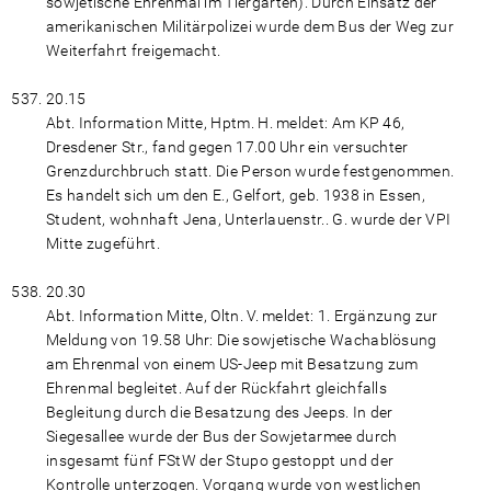
sowjetische Ehrenmal im Tiergarten). Durch Einsatz der
amerikanischen Militärpolizei wurde dem Bus der Weg zur
Weiterfahrt freigemacht.
20.15
Abt. Information Mitte, Hptm. H. meldet: Am KP 46,
Dresdener Str., fand gegen 17.00 Uhr ein versuchter
Grenzdurchbruch statt. Die Person wurde festgenommen.
Es handelt sich um den E., Gelfort, geb. 1938 in Essen,
Student, wohnhaft Jena, Unterlauenstr.. G. wurde der VPI
Mitte zugeführt.
20.30
Abt. Information Mitte, Oltn. V. meldet: 1. Ergänzung zur
Meldung von 19.58 Uhr: Die sowjetische Wachablösung
am Ehrenmal von einem US-Jeep mit Besatzung zum
Ehrenmal begleitet. Auf der Rückfahrt gleichfalls
Begleitung durch die Besatzung des Jeeps. In der
Siegesallee wurde der Bus der Sowjetarmee durch
insgesamt fünf FStW der Stupo gestoppt und der
Kontrolle unterzogen. Vorgang wurde von westlichen