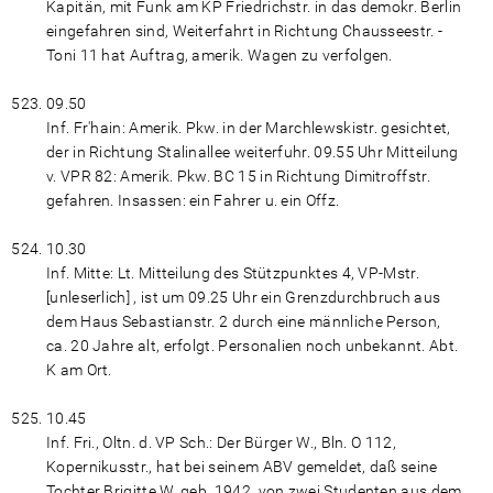
Kapitän, mit Funk am KP Friedrichstr. in das demokr. Berlin
eingefahren sind, Weiterfahrt in Richtung Chausseestr. -
Toni 11 hat Auftrag, amerik. Wagen zu verfolgen.
09.50
Inf. Fr'hain: Amerik. Pkw. in der Marchlewskistr. gesichtet,
der in Richtung Stalinallee weiterfuhr. 09.55 Uhr Mitteilung
v. VPR 82: Amerik. Pkw. BC 15 in Richtung Dimitroffstr.
gefahren. Insassen: ein Fahrer u. ein Offz.
10.30
Inf. Mitte: Lt. Mitteilung des Stützpunktes 4, VP-Mstr.
[unleserlich] , ist um 09.25 Uhr ein Grenzdurchbruch aus
dem Haus Sebastianstr. 2 durch eine männliche Person,
ca. 20 Jahre alt, erfolgt. Personalien noch unbekannt. Abt.
K am Ort.
10.45
Inf. Fri., Oltn. d. VP Sch.: Der Bürger W., Bln. O 112,
Kopernikusstr., hat bei seinem ABV gemeldet, daß seine
Tochter Brigitte W, geb. 1942, von zwei Studenten aus dem