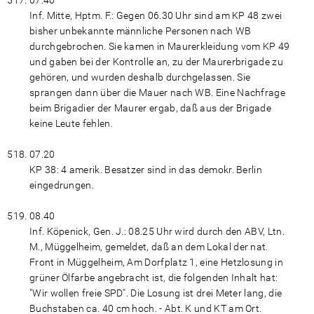
07.40
Inf. Mitte, Hptm. F.: Gegen 06.30 Uhr sind am KP 48 zwei
bisher unbekannte männliche Personen nach WB
durchgebrochen. Sie kamen in Maurerkleidung vom KP 49
und gaben bei der Kontrolle an, zu der Maurerbrigade zu
gehören, und wurden deshalb durchgelassen. Sie
sprangen dann über die Mauer nach WB. Eine Nachfrage
beim Brigadier der Maurer ergab, daß aus der Brigade
keine Leute fehlen.
07.20
KP 38: 4 amerik. Besatzer sind in das demokr. Berlin
eingedrungen.
08.40
Inf. Köpenick, Gen. J.: 08.25 Uhr wird durch den ABV, Ltn.
M., Müggelheim, gemeldet, daß an dem Lokal der nat.
Front in Müggelheim, Am Dorfplatz 1, eine Hetzlosung in
grüner Ölfarbe angebracht ist, die folgenden Inhalt hat:
"Wir wollen freie SPD". Die Losung ist drei Meter lang, die
Buchstaben ca. 40 cm hoch. - Abt. K und KT am Ort.