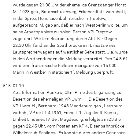
wurde gegen 21.00 Uhr der ehemalige Grenzgänger Horst
M., 1928 geb., Baumschulenweg, Eckehardtstr. wohnhaft,
in der Spree, Höhe Eisenbahnbrücke in Treptow,
aufgebracht. M. gab an, daß er nach Westberlin wollte, um
seine Arbeitspapiere zu holen. Person VPI Treptow
zugeführt. Weitere Bearbeitung durch Abt. K. - Gegen
22.30 Uhr fand an der Späthbrücke ein Einsatz eines
Lautsprecherwagens auf westlicher Seite statt. U.a. wurde
in den Wortsendungen die Meldung verbreitet: "Am 24.8.61
wird eine französische Fallschirmbrigade von 15.000
Mann in Westberlin stationiert". Meldung überprüft.
01.10
Abt. Information Pankow, Oltn. P. meldet: Ergänzung zur
Desertion des ehemaligen VP-Uwm. H. Die Desertion des
VP-Uwm. H., Bernhard, 1943 Magdeburg geb., Ilsenburg
wohnh., VP seit 1.4.1961, Einheit: 1. Zug der II. Komp.,
Einheit Lindener, IV. Ber. Magdeburg, erfolgte am 23.8.61,
gegen 22.45 Uhr, vom Posten am KP 4, Eisenbahnbrücke
Wilhelmsruh-Schildow. Es konnte durch andere Genossen