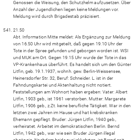
Genossen die Weisung, den Schutzhelm aufzusetzen. Über
Anzahl der Jugendlichen liegen keine Meldungen vor.
Meldung wird durch Brigadestab präzisiert.
21.50
Abt. Information Mitte meldet: Als Ergänzung zur Meldung
von 16.50 Uhr wird mitgeteilt, daß gegen 19.10 Uhr der
Tote in der Spree gefunden und geborgen worden ist. WSI
und MUK am Ort. Gegen 19.15 Uhr wurde der Tote in das
VP-Krankenhaus überführt. Es handelt sich um den Günter
Litfin, geb. 19.1.1937, wohnh. gew. Berlin-Weissensee,
Heinersdorfer Str. 32, Beruf: Schneider. L. ist in der
Fahndungskartei und Aktenhaltung nicht notiert.
Feststellungen am Wohnort haben ergeben: Vater: Albert
Litfin, 1903 geb., ist 1961 verstorben. Mutter: Margarete
Litfin, 1906 geb., z.Zt. keine berufliche Tätigkeit. War in den
letzten zwei Jahren im Hause und hat krebskranken
Ehemann gepflegt. Bruder: Jürgen Litfin, 1940 geb.,
verheiratet. Arbeitet im demokratischen Berlin. Bernd
Litfin, 1942 geb., war wie sein Bruder Jürgen illegal