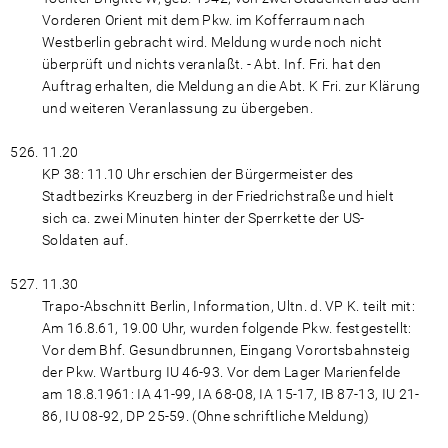
Vorderen Orient mit dem Pkw. im Kofferraum nach
Westberlin gebracht wird. Meldung wurde noch nicht
überprüft und nichts veranlaßt. - Abt. Inf. Fri. hat den
Auftrag erhalten, die Meldung an die Abt. K Fri. zur Klärung
und weiteren Veranlassung zu übergeben.
11.20
KP 38: 11.10 Uhr erschien der Bürgermeister des
Stadtbezirks Kreuzberg in der Friedrichstraße und hielt
sich ca. zwei Minuten hinter der Sperrkette der US-
Soldaten auf.
11.30
Trapo-Abschnitt Berlin, Information, Ultn. d. VP K. teilt mit:
Am 16.8.61, 19.00 Uhr, wurden folgende Pkw. festgestellt:
Vor dem Bhf. Gesundbrunnen, Eingang Vorortsbahnsteig
der Pkw. Wartburg IU 46-93. Vor dem Lager Marienfelde
am 18.8.1961: IA 41-99, IA 68-08, IA 15-17, IB 87-13, IU 21-
86, IU 08-92, DP 25-59. (Ohne schriftliche Meldung)