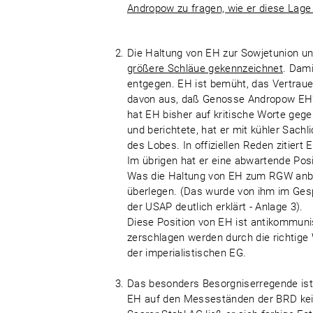
Andropow zu fragen, wie er diese Lage
Die Haltung von EH zur Sowjetunion u
größere Schläue gekennzeichnet
. Dami
entgegen. EH ist bemüht, das Vertraue
davon aus, daß Genosse Andropow EH's
hat EH bisher auf kritische Worte geg
und berichtete, hat er mit kühler Sachl
des Lobes. In offiziellen Reden zitiert
Im übrigen hat er eine abwartende Posi
Was die Haltung von EH zum RGW anbet
überlegen. (Das wurde von ihm im Gesp
der USAP deutlich erklärt - Anlage 3).
Diese Position von EH ist antikommuni
zerschlagen werden durch die richtige
der imperialistischen EG.
Das besonders Besorgniserregende ist 
EH auf den Messeständen der BRD kei