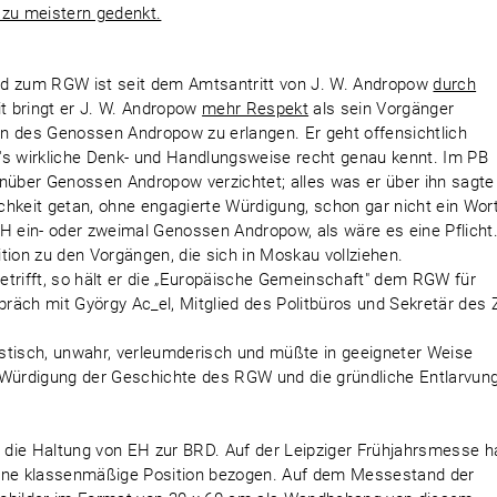
 zu meistern gedenkt.
nd zum RGW ist seit dem Amtsantritt von J. W. Andropow
durch
t bringt er J. W. Andropow
mehr Respekt
als sein Vorgänger
n des Genossen Andropow zu erlangen. Er geht offensichtlich
 wirkliche Denk- und Handlungsweise recht genau kennt. Im PB
enüber Genossen Andropow verzichtet; alles was er über ihn sagte
ichkeit getan, ohne engagierte Würdigung, schon gar nicht ein Wor
 EH ein- oder zweimal Genossen Andropow, als wäre es eine Pflicht
tion zu den Vorgängen, die sich in Moskau vollziehen.
rifft, so hält er die „Europäische Gemeinschaft" dem RGW für
räch mit György Ac_el, Mitglied des Politbüros und Sekretär des 
stisch, unwahr, verleumderisch und müßte in geeigneter Weise
 Würdigung der Geschichte des RGW und die gründliche Entlarvun
die Haltung von EH zur BRD. Auf der Leipziger Frühjahrsmesse h
ne klassenmäßige Position bezogen. Auf dem Messestand der