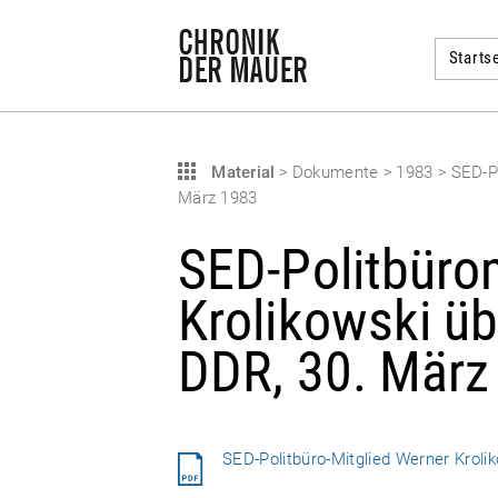
Startse
Material
>
Dokumente
>
1983
>
SED-Po
März 1983
SED-Politbüro
Krolikowski üb
DDR, 30. März
SED-Politbüro-Mitglied Werner Kroli