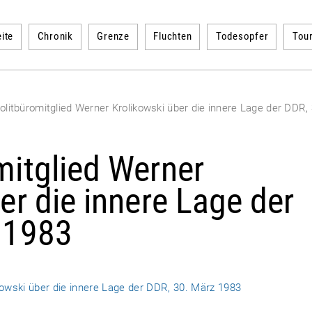
ite
Chronik
Grenze
Fluchten
Todesopfer
Tou
litbüromitglied Werner Krolikowski über die innere Lage der DDR, 
mitglied Werner
er die innere Lage der
 1983
kowski über die innere Lage der DDR, 30. März 1983