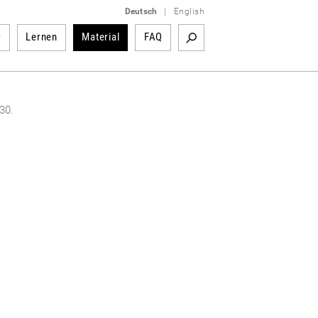
Deutsch
|
English
r
Lernen
Material
FAQ
30.