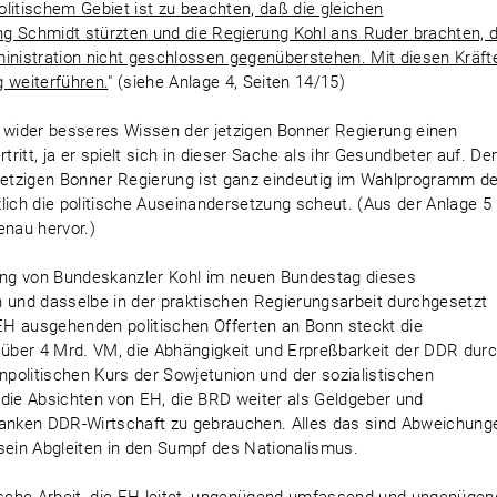
litischem Gebiet ist zu beachten, daß die gleichen
g Schmidt stürzten und die Regierung Kohl ans Ruder brachten, 
ministration nicht geschlossen gegenüberstehen. Mit diesen Kräft
 weiterführen.
" (siehe Anlage 4, Seiten 14/15)
H wider besseres Wissen der jetzigen Bonner Regierung einen
tritt, ja er spielt sich in dieser Sache als ihr Gesundbeter auf. De
 jetzigen Bonner Regierung ist ganz eindeutig im Wahlprogramm d
ch die politische Auseinandersetzung scheut. (Aus der Anlage 5
enau hervor.)
rung von Bundeskanzler Kohl im neuen Bundestag dieses
d dasselbe in der praktischen Regierungsarbeit durchgesetzt
EH ausgehenden politischen Offerten an Bonn steckt die
über 4 Mrd. VM, die Abhängigkeit und Erpreßbarkeit der DDR dur
politischen Kurs der Sowjetunion und der sozialistischen
ie Absichten von EH, die BRD weiter als Geldgeber und
kranken DDR-Wirtschaft zu gebrauchen. Alles das sind Abweichung
ein Abgleiten in den Sumpf des Nationalismus.