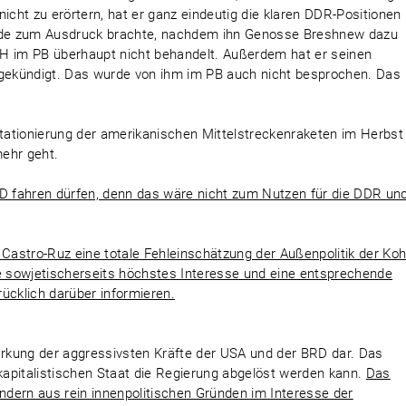
icht zu erörtern, hat er ganz eindeutig die klaren DDR-Positionen
Rede zum Ausdruck brachte, nachdem ihn Genosse Breshnew dazu
EH im PB überhaupt nicht behandelt. Außerdem hat er seinen
ekündigt. Das wurde von ihm im PB auch nicht besprochen. Das
Stationierung der amerikanischen Mittelstreckenraketen im Herbst
ehr geht.
 BRD fahren dürfen, denn das wäre nicht zum Nutzen für die DDR un
 Castro-Ruz eine totale Fehleinschätzung der Außenpolitik der Koh
 sowjetischerseits höchstes Interesse und eine entsprechende
ücklich darüber informieren.
tärkung der aggressivsten Kräfte der USA und der BRD dar. Das
 kapitalistischen Staat die Regierung abgelöst werden kann.
Das
ondern aus rein innenpolitischen Gründen im Interesse der