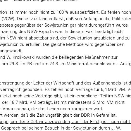
ion ist immer noch nicht zu 100 % ausspezifiziert. Es fehlen noc
(VGW). Dieser Zustand entlarvt, daß von Anfang an die Politik de
ebotes gegenüber der Sowjetunion gar nicht durchgeführt wurde,
anzierung des NSW-Exports war. In diesem Fakt bestätigt sich
ie im NSW nicht absetzbar sind, der Sowjetunion anzubieten und zu
wjetunion zu erfüllen. Die gleiche Methode wird gegenüber den
 angewandt.
 und W. Krolikowski wurden die beiliegenden Maßnahmen zur
am 29.3. im PB und am 24.3. im Ministerrat beschlossen. - Anla
anstrengung der Leiter der Wirtschaft und des Außenhandels ist 
vertraglich gebunden. Es fehlen noch Verträge für 6,4 Mrd. VM. 
s jetzt noch keine Verträge gibt, ist ein erheblicher Teil im NSW ni
 der 18,7 Mrd. VM beträgt, ist mit mindestens 3 Mrd. VM nicht
ive Vorausschau, die das Leben noch korrigieren wird.
ert werden, daß die Zahlungsfähigkeit der DDR in Gefahr ist.
ge, um diese Gefahr abzuwenden, aber der Erfolg ist noch nicht 
n Gespräch bei seinem Besuch in der Sowjetunion durch J. W.