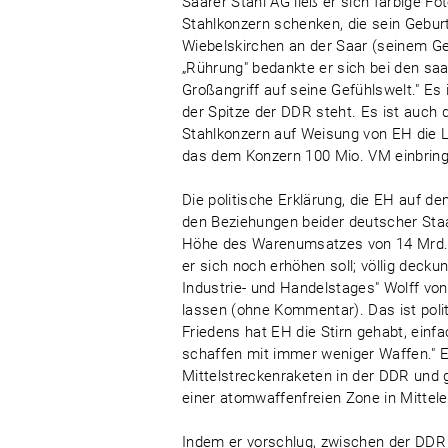
Saarer Stahl AG ließ er sich farbige 
Stahlkonzern schenken, die sein Gebu
Wiebelskirchen an der Saar (seinem Ge
„Rührung" bedankte er sich bei den saa
Großangriff auf seine Gefühlswelt." Es
der Spitze der DDR steht. Es ist auch
Stahlkonzern auf Weisung von EH die 
das dem Konzern 100 Mio. VM einbring
Die politische Erklärung, die EH au
den Beziehungen beider deutscher Staat
Höhe des Warenumsatzes von 14 Mrd. V
er sich noch erhöhen soll; völlig deck
Industrie- und Handelstages" Wolff vo
lassen (ohne Kommentar). Das ist poli
Friedens hat EH die Stirn gehabt, ein
schaffen mit immer weniger Waffen." E
Mittelstreckenraketen in der DDR und 
einer atomwaffenfreien Zone in Mitte
Indem er vorschlug, zwischen der DDR