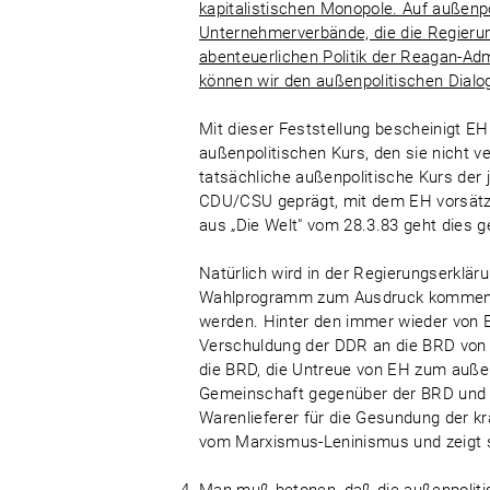
kapitalistischen Monopole. Auf außenpo
Unternehmerverbände, die die Regierun
abenteuerlichen Politik der Reagan-Ad
können wir den außenpolitischen Dialog
Mit dieser Feststellung bescheinigt E
außenpolitischen Kurs, den sie nicht ver
tatsächliche außenpolitische Kurs der
CDU/CSU geprägt, mit dem EH vorsätzli
aus „Die Welt" vom 28.3.83 geht dies g
Natürlich wird in der Regierungserklä
Wahlprogramm zum Ausdruck kommen un
werden. Hinter den immer wieder von 
Verschuldung der DDR an die BRD von 
die BRD, die Untreue von EH zum außen
Gemeinschaft gegenüber der BRD und d
Warenlieferer für die Gesundung der 
vom Marxismus-Leninismus und zeigt s