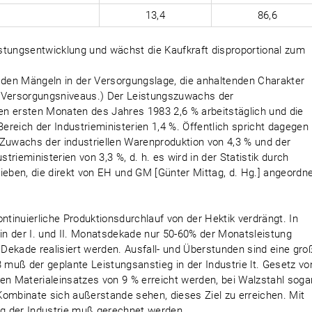
13,4
86,6
eistungsentwicklung und wächst die Kaufkraft disproportional zum
 an den Mängeln in der Versorgungslage, die anhaltenden Charakter
s Versorgungsniveaus.) Der Leistungszuwachs der
den ersten Monaten des Jahres 1983 2,6 % arbeitstäglich und die
Bereich der Industrieministerien 1,4 %. Öffentlich spricht dagegen
 Zuwachs der industriellen Warenproduktion von 4,3 % und der
strieministerien von 3,3 %, d. h. es wird in der Statistik durch
ieben, die direkt von EH und GM [Günter Mittag, d. Hg.] angeordn
ntinuierliche Produktionsdurchlauf von der Hektik verdrängt. In
n der I. und II. Monatsdekade nur 50-60% der Monatsleistung
. Dekade realisiert werden. Ausfall- und Überstunden sind eine gro
3 muß der geplante Leistungsanstieg in der Industrie lt. Gesetz vo
en Materialeinsatzes von 9 % erreicht werden, bei Walzstahl soga
e Kombinate sich außerstande sehen, dieses Ziel zu erreichen. Mit
ung der Industrie muß gerechnet werden.