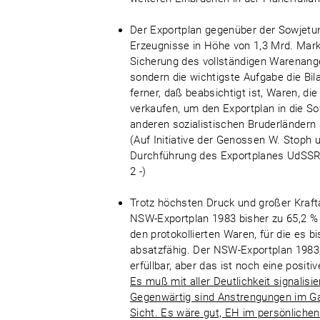
Der Exportplan gegenüber der Sowjetun
Erzeugnisse in Höhe von 1,3 Mrd. Mark 
Sicherung des vollständigen Warenang
sondern die wichtigste Aufgabe die Bil
ferner, daß beabsichtigt ist, Waren, d
verkaufen, um den Exportplan in die So
anderen sozialistischen Bruderländern
(Auf Initiative der Genossen W. Stoph
Durchführung des Exportplanes UdSSR 
2 -)
Trotz höchsten Druck und großer Kraft
NSW-Exportplan 1983 bisher zu 65,2 % 
den protokollierten Waren, für die es bi
absatzfähig. Der NSW-Exportplan 1983,
erfüllbar, aber das ist noch eine posit
Es muß mit aller Deutlichkeit signalisi
Gegenwärtig sind Anstrengungen im Gan
Sicht. Es wäre gut, EH im persönliche