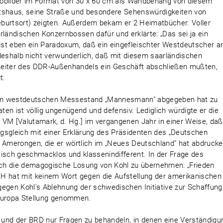
Fotobilder im Format von 30 x 60 cm als Wandbehang von diesem
rtshaus, seine Straße und besondere Sehenswürdigkeiten von
burtsort) zeigten. Außerdem bekam er 2 Heimatbücher. Voller
rländischen Konzernbossen dafür und erklärte: „Das sei ja ein
 ist eben ein Paradoxum, daß ein eingefleischter Westdeutscher a
 deshalb nicht verwunderlich, daß mit diesem saarländischen
Leiter des DDR-Außenhandels ein Geschäft abschließen mußten,
t.
f dem westdeutschen Messestand „Mannesmann" abgegeben hat zu
en ist völlig ungenügend und defensiv. Lediglich würdigte er die
M [Valutamark, d. Hg.] im vergangenen Jahr in einer Weise, daß
ungsgleich mit einer Erklärung des Präsidenten des „Deutschen
n Amerongen, die er wörtlich im „Neues Deutschland" hat abdruck
tisch geschmacklos und klassenindifferent. In der Frage des
fach die demagogische Losung von Kohl zu übernehmen: „Frieden
H hat mit keinem Wort gegen die Aufstellung der amerikanischen
gegen Kohl's Ablehnung der schwedischen Initiative zur Schaffung
leuropa Stellung genommen.
 und der BRD nur Fragen zu behandeln, in denen eine Verständigu